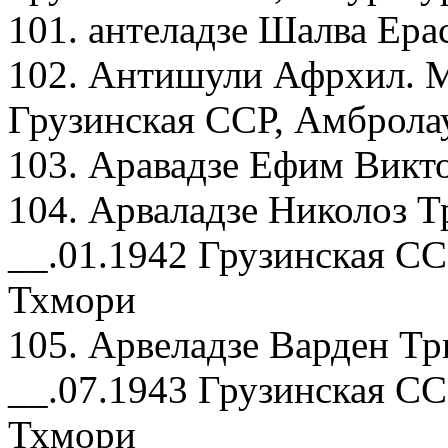
101. антеладзе Шалва Ера
102. Антишули Афрхил. М
Грузинская ССР, Амбролау
103. Аравадзе Ефим Викто
104. Арваладзе Николоз 
__.01.1942 Грузинская СС
Тхмори
105. Арвеладзе Варден Т
__.07.1943 Грузинская СС
Тхмори