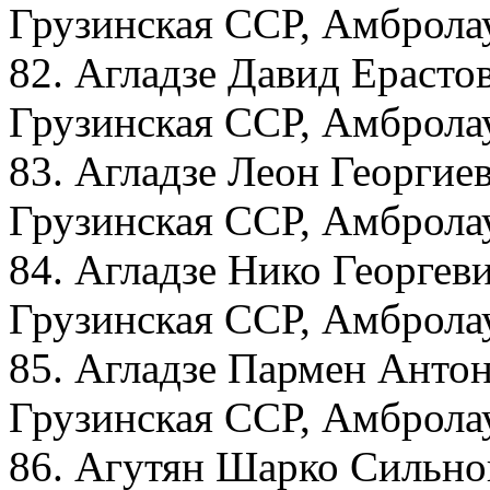
Грузинская ССР, Амбролау
82. Агладзе Давид Ерасто
Грузинская ССР, Амбролау
83. Агладзе Леон Георгие
Грузинская ССР, Амбролау
84. Агладзе Нико Георгеви
Грузинская ССР, Амбролау
85. Агладзе Пармен Антон
Грузинская ССР, Амбролау
86. Агутян Шарко Сильнов