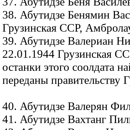
37. Абутидзе Беня Василе
38. Абутидзе Бенямин Вас
Грузинская ССР, Амбролау
39. Абутидзе Валериан Ни
22.01.1944 Грузинская СС
останки этого соолдата на
переданы правительству Г
40. Абутидзе Валерян Фил
41. Абутидзе Вахтанг Пил