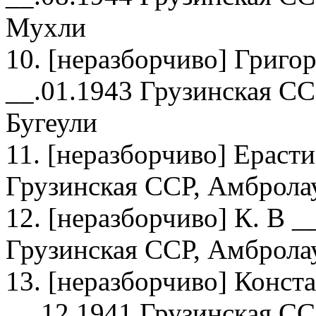
Мухли
10. [неразборчиво] Григо
__.01.1943 Грузинская СС
Бугеули
11. [неразборчиво] Ераст
Грузинская ССР, Амбролау
12. [неразборчиво] К. В _
Грузинская ССР, Амбролау
13. [неразборчиво] Конст
__.12.1941 Грузинская СС