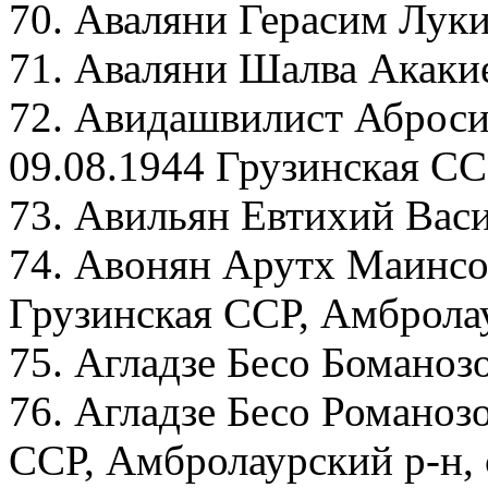
70. Аваляни Герасим Луки
71. Аваляни Шалва Акакие
72. Авидашвилист Аброси
09.08.1944 Грузинская СС
73. Авильян Евтихий Васи
74. Авонян Арутх Маинсов
Грузинская ССР, Амбролау
75. Агладзе Бесо Боманоз
76. Агладзе Бесо Романоз
ССР, Амбролаурский р-н,