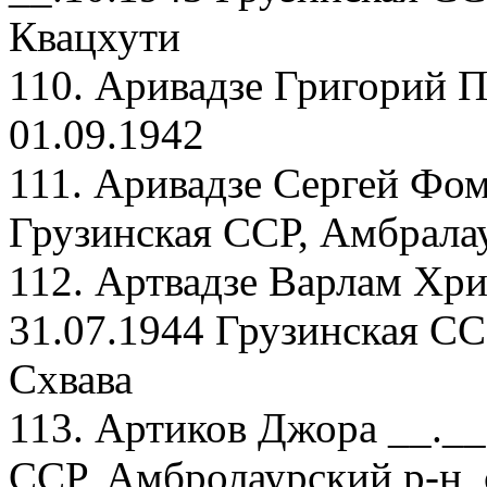
Квацхути
110. Аривадзе Григорий П
01.09.1942
111. Аривадзе Сергей Фом
Грузинская ССР, Амбрала
112. Артвадзе Варлам Хр
31.07.1944 Грузинская СС
Схвава
113. Артиков Джора __.__
ССР, Амбролаурский р-н, 