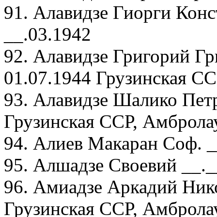
91. Алавидзе Гиорги Конс
__.03.1942
92. Алавидзе Григорий Гр
01.07.1944 Грузинская СС
93. Алавидзе Шалико Петр
Грузинская ССР, Амбролау
94. Алиев Макаран Соф. _
95. Алшадзе Своевий __._
96. Амиадзе Аркадий Нико
Грузинская ССР, Амбролау