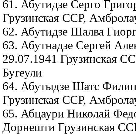
61. Абутидзе Серго Григо
Грузинская ССР, Амбролау
62. Абутидзе Шалва Гиорг
63. Абутнадзе Сергей Але
29.07.1941 Грузинская СС
Бугеули
64. Абутыдзе Шатс Филип
Грузинская ССР, Амброла
65. Абцаури Николай Федо
Дорнешти Грузинская ССР