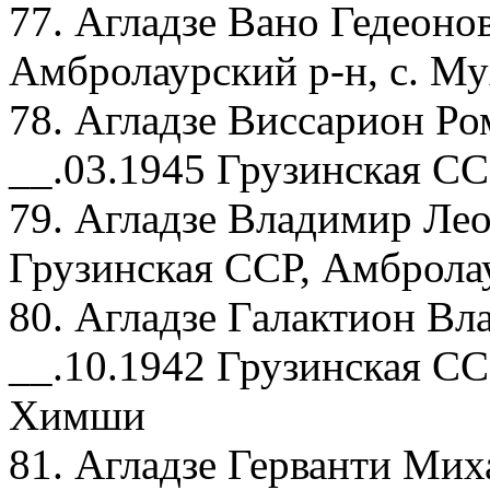
77. Агладзе Вано Гедеоно
Амбролаурский р-н, с. М
78. Агладзе Виссарион Ро
__.03.1945 Грузинская СС
79. Агладзе Владимир Лео
Грузинская ССР, Амбролау
80. Агладзе Галактион Вл
__.10.1942 Грузинская СС
Химши
81. Агладзе Герванти Мих