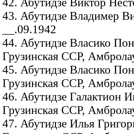
42. Абутидзе Виктор Нест
43. Абутидзе Владимер В
__.09.1942
44. Абутидзе Власико Пон
Грузинская ССР, Амбролау
45. Абутидзе Власико Пон
Грузинская ССР, Амбролау
46. Абутидзе Галактион И
Грузинская ССР, Амбролау
47. Абутидзе Илья Григор