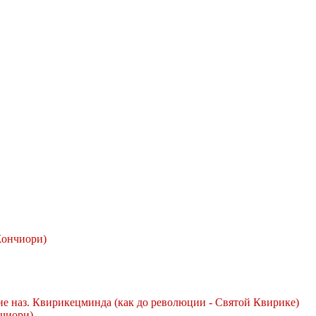
Хончиори)
не наз. Квирикецминда (как до революции - Святой Квирике)
чиори)