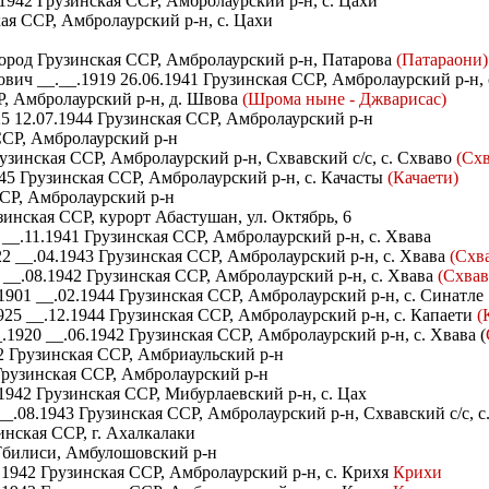
1942 Грузинская ССР, Амбролаурский р-н, с. Цахи
ая ССР, Амбролаурский р-н, с. Цахи
мород Грузинская ССР, Амбролаурский р-н, Патарова
(Патараони)
ич __.__.1919 26.06.1941 Грузинская ССР, Амбролаурский р-н,
Р, Амбролаурский р-н, д. Швова
(Шрома ныне - Джварисас)
5 12.07.1944 Грузинская ССР, Амбролаурский р-н
ССР, Амбролаурский р-н
узинская ССР, Амбролаурский р-н, Схвавский с/с, с. Схваво
(Схв
45 Грузинская ССР, Амбролаурский р-н, с. Качасты
(Качаети)
ССР, Амбролаурский р-н
инская ССР, курорт Абастушан, ул. Октябрь, 6
__.11.1941 Грузинская ССР, Амбролаурский р-н, с. Хвава
 __.04.1943 Грузинская ССР, Амбролаурский р-н, с. Хвава
(Схва
__.08.1942 Грузинская ССР, Амбролаурский р-н, с. Хвава
(Схвав
01 __.02.1944 Грузинская ССР, Амбролаурский р-н, с. Синатле
25 __.12.1944 Грузинская ССР, Амбролаурский р-н, с. Капаети
(
1920 __.06.1942 Грузинская ССР, Амбролаурский р-н, с. Хвава (
2 Грузинская ССР, Амбриаульский р-н
Грузинская ССР, Амбролаурский р-н
1942 Грузинская ССР, Мибурлаевский р-н, с. Цах
_.08.1943 Грузинская ССР, Амбролаурский р-н, Схвавский с/с, с
инская ССР, г. Ахалкалаки
 Тбилиси, Амбулошовский р-н
1942 Грузинская ССР, Амбролаурский р-н, с. Крихя
Крихи