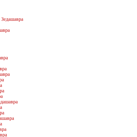
а
Зедашавра
авра
авра
вра
авра
ра
а
ра
ра
едашавра
а
ра
ашавра
а
вра
вра