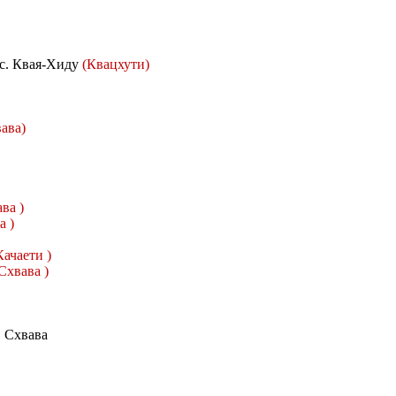
 с. Квая-Хиду
(Квацхути)
ава)
ва )
а )
Качаети )
Схвава )
. Схвава