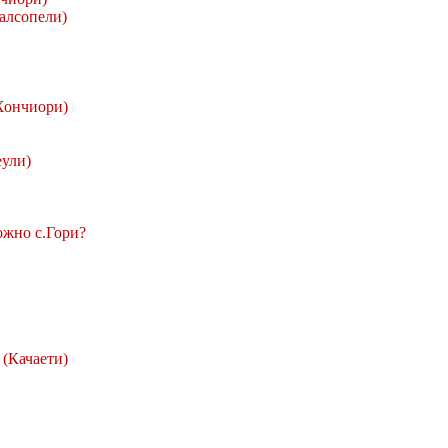
алсопели)
Хончиори)
еули)
ожно с.Гори?
и
(Качаети)