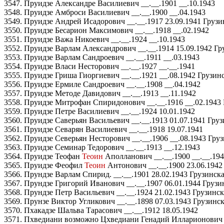
3547. Пруидзе Александре Василиевич __.__.1901 __.10.1943
3548. Пруидзе Амброси Василиевич __.__.1900 __.04.1943
3549. Пруидзе Андрей Исадорович __.__.1917 23.09.1941 Груз
3550. Пруидзе Бесарион Максимович __.__.1918 __.02.1942
3551. Пруидзе Важа Никоевич __.__.1924 __.10.1943
3552. Пруидзе Варлам Александрович __.__.1914 15.09.1942 Г
3553. Пруидзе Варлам Сандроевич __.__.1911 __.03.1943
3554. Пруидзе Власи Несторович __.__.1927 __.__.1941
3555. Пруидзе Гриша Гиоргиевич __.__.1921 __.08.1942 Грузи
3556. Пруидзе Ермиле Сандроевич __.__.1908 __.04.1942
3557. Пруидзе Методе Давидович __.__.1913 __.11.1942
3558. Пруидзе Митрофан Спиридонович __.__.1916 __.02.1943 
3559. Пруидзе Петре Василиевич __.__.1924 10.01.1942
3560. Пруидзе Саверьян Васильевич __.__.1913 01.07.1941 Гру
3561. Пруидзе Севарян Василиевич __.__.1918 19.07.1941
3562. Пруидзе Северьян Несторович __.__.1906 __.08.1943 Гру
3563. Пруидзе Семинар Тедорович __.__.1913 __.12.1943
3564. Пруидзе Теофан
Теоин
Аполланович __.__.1900 __.__.19
3565. Пруидзе Феофил
Теоин
Антонович __.__.1900 23.06.1942
3566. Прундзе Варлам Спирид. __.__.1901 28.02.1943 Грузинс
3567. Прундзе Григорий Иванович __.__.1907 06.01.1944 Груз
3568. Прундзе Петр Васильевич __.__.1924 21.02.1943 Грузинс
3569. Прунзе Виктор Угликович __.__.1898 07.03.1943 Грузинск
3570. Пхакадзе Шальва Тарасович __.__.1912 18.05.1942
3571. Пхведиани возможно Цхведиани Генадий Илларионович __