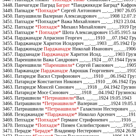
3448. Панчагидзе Паград
Баграт
*Панджикидзе Баград* Кафромо
3449. Папкадзе
*Попхадзе*
Сергей Антонович __.__.1907 26.05
3450. Папуашвили Валериан Александрович __.__.1908 12.07.1
3451. Папхадзе *Попхадзе* Важа Михайлович __.__.1923 23.04
3452. Папхадзе
*Попхадзе*
Михаил Михайлович __.__.1919 Гру
3453. Папхадзе
* Попхадзе*
Шота Александрович 15.05.1915 ла
3454. Парджанадзе Апрасион Георгич __.__.1910 __.07.1942 Гр
3455. Парджанадзе Харитон Исидорич __.__.1903 __.05.1942 Гр
3456. Парджинадзе
Парджанадзе
Николай Иванович __.__.1906 _
3457. Пардзанадзе
Парджанадзе
Харитон Исид. __.__.1903 Груз
3458. Пареишвили Важа Сандрович __.__.1924 __.07.1944 Груз
3459. Пареншвили
*Пареишвили*
Сергей Гакозович __.__.190
3460. Паржанадзе
Парджанадзе
Аврошак Георгиевич __.__.1910
3461. Патаридзе Васил Стрифонович __.__.1910 __.06.1942 Гру
3462. Патаридзе Константин Никович __.__.1910 __.06.1942 Гр
3463. Патаридзе Моисей Синович __.__.1918 __.04.1942 Грузин
3464. Патаридзе Мосе Синович __.__.1918 __.04.1942 Грузинск
3465. Патрашвили
*Петриашвили*
Вал. __.__.1924 19.05.1943
3466. Патрашвили
*Петриашвили*
Валериан __.__.1924 19.05.
3467. Патриашвили
*Петриашвили*
Галактион Нестерович __._
3468. Пезоджанадзе
*Парджанадзе*
Николаз Арсенич __.__.1918
3469. Пепхадзе
*Попхадзе*
Германе Стрифоневич __.__.1916 __
3470. Пепхадзе
*Попхадзе*
Пимен Силибистрович __.__.1915 __
3471. Перадзе
*Берадзе*
Владимир Нестерович __.__.1924 26.08