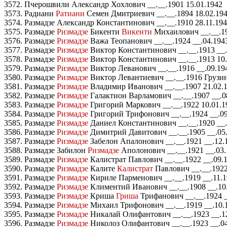
3572. Пчерошвили Александр Хохлович __.__.1901 15.01.1942
3573. Радиани
Ратиани
Семен Дмитриевич __.__.1894 18.02.194
3574. Размадзе Александр Константинович __.__.1910 28.11.19
3575. Размадзе
Ризмадзе
Бикенти
Викенти
Михаилович __.__.19
3576. Размадзе
Ризмадзе
Важа Теопанович __.__.1924 __.04.194
3577. Размадзе
Ризмадзе
Виктор Константинович __.__.1913 __.
3578. Размадзе
Ризмадзе
Виктор Константинович __.__.1913 10.
3579. Размадзе
Ризмадзе
Виктор Леванович __.__.1916 __.09.19
3580. Размадзе
Ризмадзе
Виктор Левантиевич __.__.1916 Грузин
3581. Размадзе
Ризмадзе
Владимир Иванович __.__.1907 21.02.
3582. Размадзе
Ризмадзе
Галактион Варламович __.__.1907 __.0
3583. Размадзе
Ризмадзе
Григорий Маркович __.__.1922 10.01.1
3584. Размадзе
Ризмадзе
Григорий Трифонович __.__.1924 __.09
3585. Размадзе
Ризмадзе
Даниел Константинович __.__.1920 __.
3586. Размадзе
Ризмадзе
Димитрий Давитович __.__.1905 __.05.
3587. Размадзе
Ризмадзе
Забелон Апалонович __.__.1921 __.12.
3588. Размадзе Забилон
Ризмадзе
Аполонович __.__.1921 __.03.
3589. Размадзе
Ризмадзе
Калистрат Павлович __.__.1922 __.09.
3590. Размадзе
Ризмадзе
Калите
Калистрат
Павлович __.__.1922
3591. Размадзе
Ризмадзе
Кириле Парменович __.__.1919 __.11.1
3592. Размадзе
Ризмадзе
Климентий Иванович __.__.1908 __.10.
3593. Размадзе
Ризмадзе
Криша
Гриша
Трифанович __.__.1924 _
3594. Размадзе
Ризмадзе
Михаил Трифонович __.__.1919 __.10.1
3595. Размадзе
Ризмадзе
Никалай Олифантович __.__.1923 __.12
3596. Размадзе
Ризмадзе
Николоз Олифантович __.__.1923 __.04