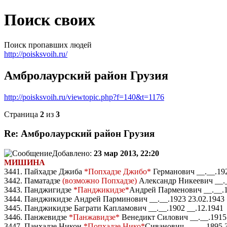
Поиск своих
Поиск пропавших людей
http://poisksvoih.ru/
Амбролаурский район Грузия
http://poisksvoih.ru/viewtopic.php?f=140&t=1176
Страница
2
из
3
Re: Амбролаурский район Грузия
Добавлено:
23 мар 2013, 22:20
МИШИНА
3441. Пайхадзе Джиба
*Попхадзе Джибо*
Германович __.__.192
3442. Паматадзе
(возможно Попхадзе)
Александр Никеевич __._
3443. Панджигидзе
*Панджикидзе*
Андрей Парменович __.__.1
3444. Панджикидзе Андрей Парминович __.__.1923 23.02.1943
3445. Панджикидзе Баграти Капламович __.__.1902 __.12.1941
3446. Панжевидзе
*Панжавидзе*
Венедикт Силович __.__.1915
3447. Панхадзе Никон
*Попхадзе Нико*
Сиванович __.__.1895 