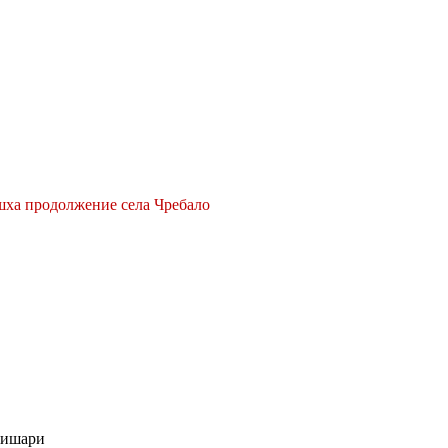
ха продолжение села Чребало
вишари