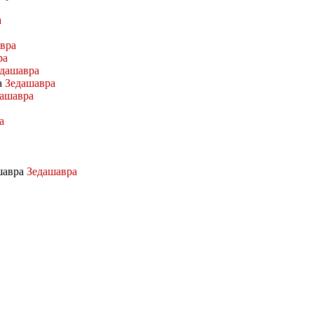
а
вра
ра
дашавра
а
Зедашавра
ашавра
а
ашавра
Зедашавра