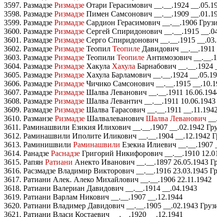
3597. Размадзе
Ризмадзе
Отари Герасимович __.__.1924 __.05.1
3598. Размадзе
Ризмадзе
Пимен Самсонович __.__.1909 __.01.19
3599. Размадзе
Ризмадзе
Сардион Герасимович __.__.1906 Грузи
3600. Размадзе
Ризмадзе
Сергей Спиридонович __.__.1915 __.0
3601. Размадзе
Ризмадзе
Серго Спиридонович __.__.1915 __.03.
3602. Размадзе
Ризмадзе
Теопил
Теопиле
Давидович __.__.1911 
3603. Размадзе
Ризмадзе
Теопили
Теопиле
Антимозович __.__.1
3604. Размадзе
Ризмадзе
Хакула
Хахула
Барнабович __.__.1924 
3605. Размадзе
Ризмадзе
Хахула Барламович __.__.1924 __.05.1
3606. Размадзе
Ризмадзе
Чичико Самсонович __.__.1915 __.10.1
3607. Размадзе
Ризмадзе
Шалва Леванович __.__.1911 16.06.194
3608. Размадзе
Ризмадзе
Шалва Левантич __.__.1911 10.06.1943
3609. Размадзе
Ризмадзе
Шалва Тарасович __.__.1911 __.11.194
3610. Разманзе
Ризмадзе
Шалвалеванович
Шалва Леванович
__
3611. Раминашвили Езикия Илихович __.__.1907 __.02.1942 Гр
3612. Раминашвили Иполите Иликович __.__.1904 __.12.1942 Г
3613. Раминишвили
Раминашвили
Езекиа Илиевич __.__.1907 
3614. Ранадзе
Раснадзе
Григорий Никифорович __.__.1910 12.0
3615. Рапян
Ратиани
Анекто Иванович __.__.1897 26.05.1943 Г
3616. Расзмадзе Владимир Викторович __.__.1916 23.03.1945 Г
3617. Ратиани Алек. Алеко Михайлович __.__.1906 22.11.1942
3618. Ратиани Валериан Давидович __.__.1914 __.04.1943
3619. Ратиани Варлам Никович __.__.1907 __.12.1944
3620. Ратиани Владимер Давидович __.__.1905 __.02.1943 Груз
3621. Ратиани Власи Костаевич __.__.1920 __.12.1941