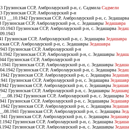
3 Грузинская ССР, Амбролаурский р-н, с. Садмила
Садмели
43 Грузинская ССР, Амбролаурский р-н
13 __.10.1942 Грузинская ССР, Амбролаурский р-н, с. Зедашарв
3 Грузинская ССР, Амбролаурский р-н, с. Зедашавры
Зедашавра
10.1943 Грузинская ССР, Амбролаурский р-н, с. Зедашарва
Зедаш
09.1943
41 Грузинская ССР, Амбролаурский р-н, с. Зедашарва
Зедашавра
ская ССР, Амбролаурский р-н, с. Зедашавры
Зедашавра
1943 Грузинская ССР, Амбролаурский р-н
8.1942 Грузинская ССР, Амбролаурский р-н, с. Зедашавры
Зедаш
944 Грузинская ССР, Амбролаурский р-н
.1941 Грузинская ССР, Амбролаурский р-н, с. Зедашавры
Зедаша
04.1942 Грузинская ССР, Амбролаурский р-н, с. Зедашарва
Зедаш
1942 Грузинская ССР, Амбролаурский р-н, с. Зедашарва
Зедашав
1941 Грузинская ССР, Амбролаурский р-н, с. Зедашарва
Зедашавр
1942 Грузинская ССР, Амбролаурский р-н, с. Зедашавры
Зедашав
1942 Грузинская ССР, Амбролаурский р-н, с. Зедашавры
Зедашав
 __.08.1942 Грузинская ССР, Амбролаурский р-н, с. Зедашарва
З
941 Грузинская ССР, Амбролаурский р-н, с. Зедашавры
Зедашавр
1942 Грузинская ССР, Амбролаурский р-н, с. Зедашарва
Зедашав
_.08.1941 Грузинская ССР, Амбролаурский р-н, с. Зедашарва
Зед
941 Грузинская ССР, Амбролаурский р-н, с. Зедашарва
Зедашавр
.1942 Грузинская ССР, Амбролаурский р-н, с. Зедашарва
Зедаша
.1942 Грузинская ССР, Амбролаурский р-н, с. Зедашавры
Зедаша