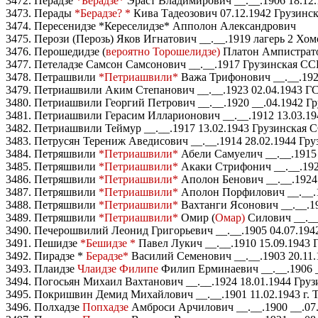
3472. Перадзе
*Берадзе*
Эраст Владимирович __.__.1906 18.12.
3473. Перады
*Берадзе? *
Кива Тадеозович 07.12.1942 Грузинск
3474. Пересенидзе *Кереселидзе* Апполон Александрович
3475. Перози (Перозь) Яков Игнатович __.__.1919 лагерь 2 Хо
3476. Перошедидзе (
вероятно Торошелидзе)
Платон Ампистратов
3477. Петеладзе Самсон Самсонович __.__.1917 Грузинская СС
3478. Петрашвили
*Петриашвили*
Важа Трифонович __.__.192
3479. Петриашвили Аким Степанович __.__.1923 02.04.1943 Г
3480. Петриашвили Георгий Петрович __.__.1920 __.04.1942 Гр
3481. Петриашвили Герасим Илларионович __.__.1912 13.03.19
3482. Петриашвили Теймур __.__.1917 13.02.1943 Грузинская 
3483. Петрусян Терениж Аведисович __.__.1914 28.02.1944 Груз
3484. Петряшвили
*Петриашвили*
Абели Самуелич __.__.1915 
3485. Петряшвили
*Петриашвили*
Акаки Стрифонич __.__.1922
3486. Петряшвили
*Петриашвили*
Аполон Бенович __.__.1924 
3487. Петряшвили
*Петриашвили*
Аполон Порфилович __.__.19
3488. Петряшвили
*Петриашвили*
Вахтанги Ясонович __.__.19
3489. Петряшвили
*Петриашвили*
Омир (
Омар)
Силович __.__.
3490. Печерошвилий Леонид Григорьевич __.__.1905 04.07.194
3491. Пешидзе
*Бешидзе *
Павел Лукич __.__.1910 15.09.1943 
3492. Пирадзе *
Берадзе*
Василий Семенович __.__.1903 20.11.
3493. Плаидзе
Члаидзе Филипе
Филип Ерминаевич __.__.1906 _
3494. Погосьян Михаил Вахтанович __.__.1924 18.01.1944 Груз
3495. Покришвин Демид Михайлович __.__.1901 11.02.1943 г.
3496. Полхадзе
Попхадзе
Амброси Арчилович __.__.1900 __.07.