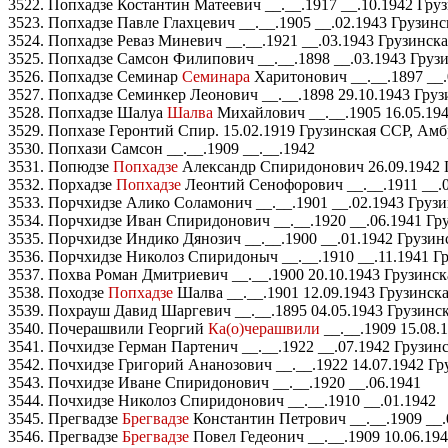
3522. Попхадзе Костантин Матеевич __.__.1917 __.10.1942 Гру
3523. Попхадзе Павле Глахцевич __.__.1905 __.02.1943 Грузинс
3524. Попхадзе Реваз Миневич __.__.1921 __.03.1943 Грузинск
3525. Попхадзе Самсон Филипович __.__.1898 __.03.1943 Груз
3526. Попхадзе Семинар
Семинара
Харитонович __.__.1897 __.
3527. Попхадзе Семинкер Леонович __.__.1898 29.10.1943 Гру
3528. Попхадзе Шалуа
Шалва
Михайлович __.__.1905 16.05.194
3529. Попхазе Геронтий Спир. 15.02.1919 Грузинская ССР, Амб
3530. Попхази Самсон __.__.1909 __.__.1942
3531. Попюдзе
Попхадзе
Александр Спиридонович 26.09.1942 Г
3532. Порхадзе
Попхадзе
Леонтий Сенофорович __.__.1911 __.0
3533. Порчхидзе Алико Соламонич __.__.1901 __.02.1943 Грузи
3534. Порчхидзе Иван Спиридонович __.__.1920 __.06.1941 Гру
3535. Порчхидзе Индико Дянозич __.__.1900 __.01.1942 Грузин
3536. Порчхидзе Николоз Спиридоныч __.__.1910 __.11.1941 Гр
3537. Похва Роман Дмитриевич __.__.1900 20.10.1943 Грузинск
3538. Походзе
Попхадзе
Шалва __.__.1901 12.09.1943 Грузинска
3539. Похрауш Давид Шаргевич __.__.1895 04.05.1943 Грузинс
3540. Почерашвили Георгий
Ка(о)черашвили
__.__.1909 15.08.
3541. Почхидзе Герман Партенич __.__.1922 __.07.1942 Грузин
3542. Почхидзе Григорий Ананозович __.__.1922 14.07.1942 Г
3543. Почхидзе Иване Спиридонович __.__.1920 __.06.1941
3544. Почхидзе Николоз Спиридонович __.__.1910 __.01.1942
3545. Прегвадзе
Брегвадзе
Константин Петрович __.__.1909 __.
3546. Прегвадзе
Брегвадзе
Повел Гедеонич __.__.1909 10.06.19