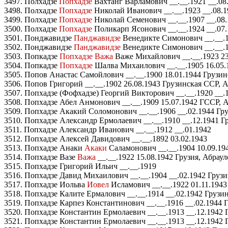
3497. Полхадзе
Попхадзе
Вахтанг Варламович __.__.1921 __.08
3498. Полхадзе
Попхадзе
Николай Иванович __.__.1923 __.08.1
3499. Полхадзе
Попхадзе
Николай Семенович __.__.1907 __.08.
3500. Полхадзе
Попхадзе
Поликарп Ясонович __.__.1924 __.07.
3501. Понджавидзе
Панджавидзе
Венедикте Симонович __.__.1
3502. Понджавидзе
Панджавидзе
Венедикте Симонович __.__.1
3503. Попкадзе
Попхадзе Важа
Важе Михайлович __.__.1923 23
3504. Попкадзе
Попхадзе
Шалва Михаилович __.__.1905 16.05.
3505. Попов Анастас Самойлович __.__.1900 18.01.1944 Грузи
3506. Попов Григорий __.__.1902 26.08.1943 Грузинская ССР, 
3507. Попхадзе (Фофхадзе) Георгий Викторович __.__.1920 __.
3508. Попхадзе Абел Анмонович __.__.1909 15.07.1942 ГССР, 
3509. Попхадзе Акакий Соломонович __.__.1906 __.02.1944 Гру
3510. Попхадзе Александр Ермолаевич __.__.1910 __.12.1941 Г
3511. Попхадзе Александр Иванович __.__.1912 __.01.1942
3512. Попхадзе Алексей Давидович __.__.1892 03.02.1943
3513. Попхадзе Анаки
Акаки
Саламонович __.__.1904 10.09.19
3514. Попхадзе Вазе
Важа
__.__.1922 15.08.1942 Грузия, Абрау
3515. Попхадзе Григорий Ильич __.__.1919
3516. Попхадзе Давид Михаилович __.__.1904 __.02.1942 Грузи
3517. Попхадзе Иольва
Иовел
Исламович __.__.1922 01.11.194
3518. Попхадзе Калите Ермалович __.__.1914 __.02.1942 Грузи
3519. Попхадзе Карпез Константинович __.__.1916 __.02.1944 
3520. Попхадзе Константин Ермолаевич __.__.1913 __.12.1942
3521. Попхадзе Константин Ермолаевич __.__.1913 __.12.1942