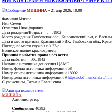
МЯГКОВ СЕМЕН НИКИФОРОВИЧ УМЕР В П
МИШИНА
» 21 апр 2026, 10:00
Фамилия Мягков
Имя Семен
Отчество Никифорович
Дата рождения/Возраст __.__.1902
Место рождения Тамбовская обл., Кирсановский р-н, с. Василь
Дата и место призыва Красивский РВК, Тамбовская обл., Крас
Последнее место службы п/я 22-в
Воинское звание красноармеец
Причина выбытия пропал без вести
Дата выбытия __.06.1942
Название источника донесения ЦАМО
Номер фонда источника информации 58
Номер описи источника информации 18002
Номер дела источника информации 9
https://obd-memorial.ru/ht
С уважением, Татьяна Евгеньевна.
МИШИНА
Администратор
Сообщения:
40392