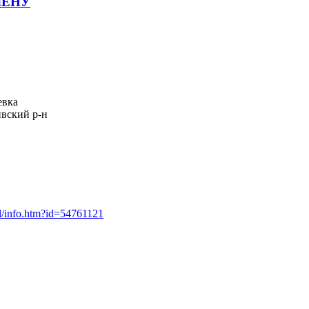
ЛЕНУ
евка
ивский р-н
ml/info.htm?id=54761121