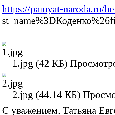
https://pamyat-naroda.ru/h
st_name%3DКоденко%26f
1.jpg (42 КБ) Просмотр
2.jpg (44.14 КБ) Просм
С уважением, Татьяна Евг