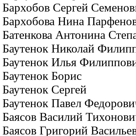
Бархобов Сергей Семенов
Бархобова Нина Парфено
Батенкова Антонина Степ
Баутенок Николай Филип
Баутенок Илья Филиппов
Баутенок Борис
Баутенок Сергей
Баутенок Павел Федорови
Баясов Василий Тихонови
Баясов Григорий Василье