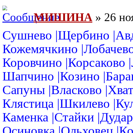
МИШИНА
» 26 но
Сушнево |Щербино |Авд
Кожемячкино |Лобачево 
Коровчино |Корсаково 
Шапчино |Козино |Баран
Сапуны |Власково |Хват
Клястица |Шкилево |Ку
Каменка |Стайки |Дудар
Осиновка |Ольховец |Ко