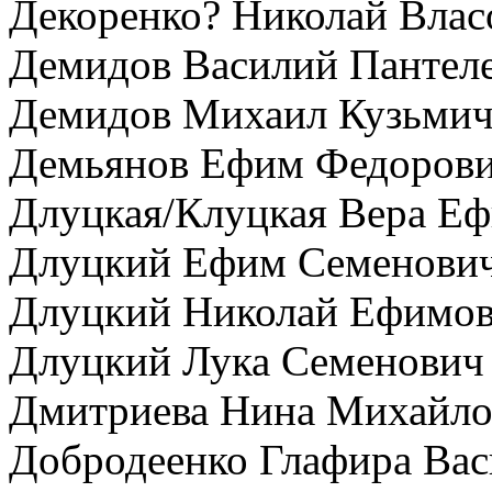
Декоренко? Николай Влас
Демидов Василий Пантел
Демидов Михаил Кузьми
Демьянов Ефим Федоров
Длуцкая/Клуцкая Вера Е
Длуцкий Ефим Семенови
Длуцкий Николай Ефимо
Длуцкий Лука Семенович
Дмитриева Нина Михайло
Добродеенко Глафира Вас