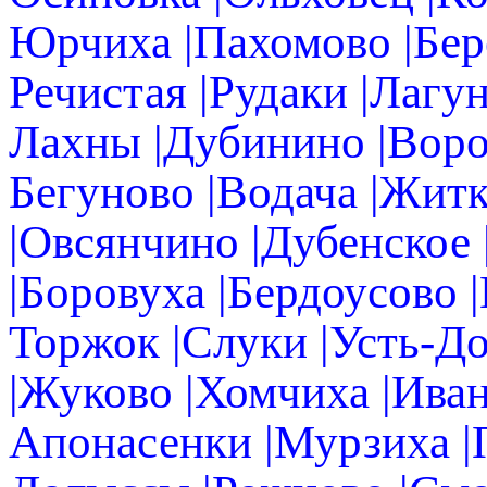
Юрчиха |Пахомово |Бере
Речистая |Рудаки |Лагу
Лахны |Дубинино |Воро
Бегуново |Водача |Жит
|Овсянчино |Дубенское
|Боровуха |Бердоусово 
Торжок |Слуки |Усть-Д
|Жуково |Хомчиха |Иван
Апонасенки |Мурзиха |