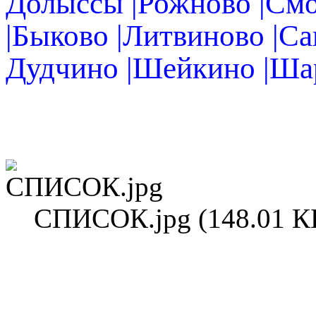
Долыссы |Рожново |Смо
|Быково |Литвиново |Са
Дудчино |Шейкино |Ша
СПИСОК.jpg (148.01 К