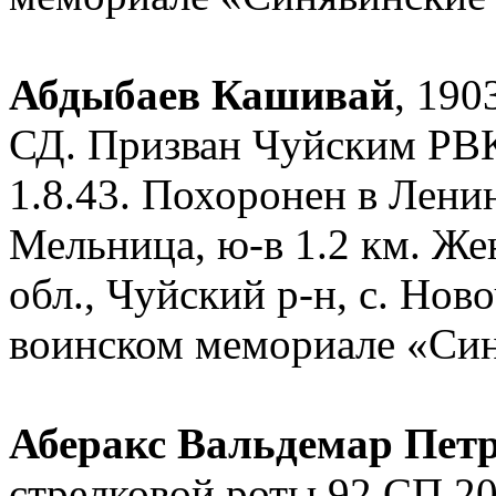
Абдыбаев Кашивай
, 190
СД. Призван Чуйским РВК
1.8.43. Похоронен в Ленин
Мельница, ю-в 1.2 км. Же
обл., Чуйский р-н, с. Нов
воинском мемориале «Син
Аберакс Вальдемар Пет
стрелковой роты 92 СП 2