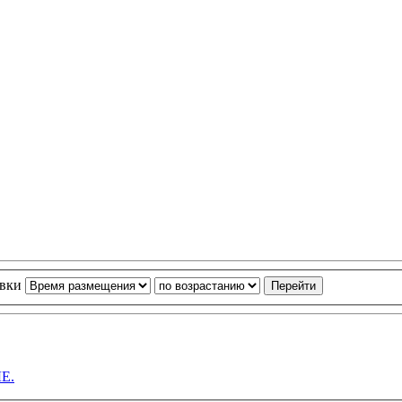
овки
Е.