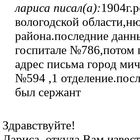
лариса писал(а):
1904г.р
вологодской области,н
района.последние данны
госпитале №786,потом 
адрес письма город мич
№594 ,1 отделение.посл
был сержант
Здравствуйте!
Лариса, откуда Вам извес