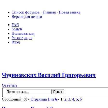
Список форумов
‹
Главная
‹
Новая заявка
Версия для печати
FAQ
Search
Пользователи
Регистрация
Вход
Чудиновских Василий Григорьевич
Ответить
Сообщений: 58 •
Страница
1
из
6
•
1
,
2
,
3
,
4
,
5
,
6