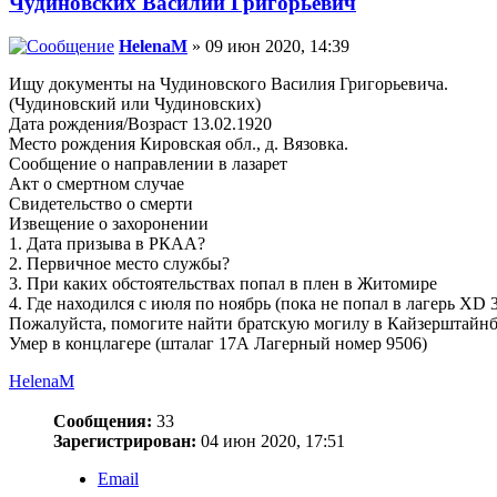
Чудиновских Василий Григорьевич
HelenaM
» 09 июн 2020, 14:39
Ищу документы на Чудиновского Василия Григорьевича.
(Чудиновский или Чудиновских)
Дата рождения/Возраст 13.02.1920
Место рождения Кировская обл., д. Вязовка.
Сообщение о направлении в лазарет
Акт о смертном случае
Свидетельство о смерти
Извещение о захоронении
1. Дата призыва в РКАА?
2. Первичное место службы?
3. При каких обстоятельствах попал в плен в Житомире
4. Где находился с июля по ноябрь (пока не попал в лагерь XD 
Пожалуйста, помогите найти братскую могилу в Кайзерштайнб
Умер в концлагере (шталаг 17А Лагерный номер 9506)
HelenaM
Сообщения:
33
Зарегистрирован:
04 июн 2020, 17:51
Email