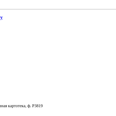
лу
ая картотека, ф. Р3819