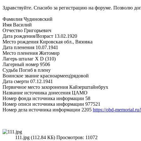
Здравствуйте. Спасибо за регистрацию на форуме. Позволю до
Фамилия Чудиновский
Имя Василий
Отчество Григорьевич
Дата рождения/Возраст 13.02.1920
Место рождения Кировская обл., Вязовка
Дата пленения 10.07.1941
Место пленения Житомир
Лагерь шталаг X D (310)
Лагерный номер 9506
Судьба Погиб в плену
Воинское звание красноармеец|рядовой
Дата смерти 07.12.1941
Первичное место захоронения Кайзерштайнбрух
Название источника донесения ЦАМО
Номер фонда источника информации 58
Номер описи источника информации 977521
Номер дела источника информации 2205
https://obd-memorial.r
111.jpg (112.84 КБ) Просмотров: 11072