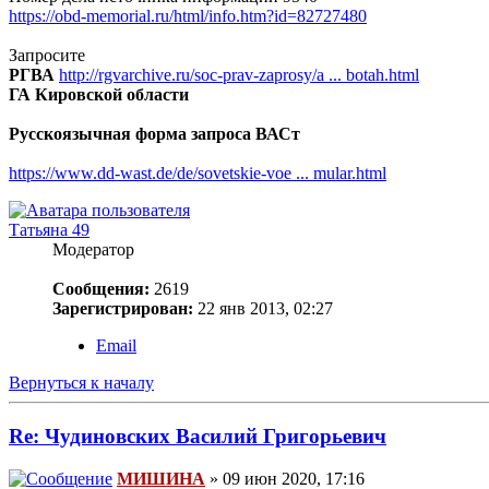
https://obd-memorial.ru/html/info.htm?id=82727480
Запросите
РГВА
http://rgvarchive.ru/soc-prav-zaprosy/a ... botah.html
ГА Кировской области
Русскоязычная форма запроса ВАСт
https://www.dd-wast.de/de/sovetskie-voe ... mular.html
Татьяна 49
Модератор
Сообщения:
2619
Зарегистрирован:
22 янв 2013, 02:27
Email
Вернуться к началу
Re: Чудиновских Василий Григорьевич
МИШИНА
» 09 июн 2020, 17:16