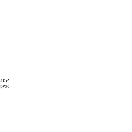
310)?
рухе.