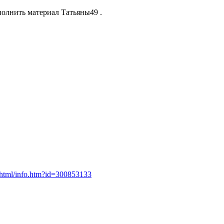
полнить материал Татьяны49 .
u/html/info.htm?id=300853133