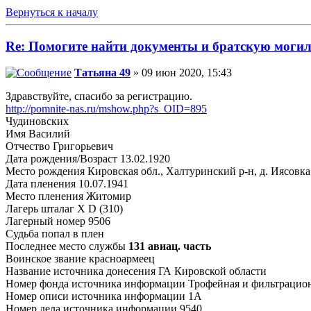
Вернуться к началу
Re: Помогите найти документы и братскую моги
Татьяна 49
» 09 июн 2020, 15:43
Здравствуйте, спасибо за регистрацию.
http://pomnite-nas.ru/mshow.php?s_OID=895
Чудиновских
Имя Василий
Отчество Григорьевич
Дата рождения/Возраст 13.02.1920
Место рождения Кировская обл., Халтуринский р-н, д. Иясовка
Дата пленения 10.07.1941
Место пленения Житомир
Лагерь шталаг X D (310)
Лагерный номер 9506
Судьба попал в плен
Последнее место службы
131 авиац. часть
Воинское звание красноармеец
Название источника донесения ГА Кировской области
Номер фонда источника информации Трофейная и фильтрационн
Номер описи источника информации 1А
Номер дела источника информации 9540