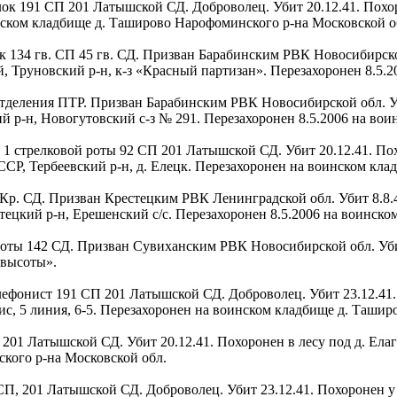
трелок 191 СП 201 Латышской СД. Доброволец. Убит 20.12.41. По
инском кладбище д. Таширово Нарофоминского р-на Московской о
елок 134 гв. СП 45 гв. СД. Призван Барабинским РВК Новосибирск
, Труновский р-н, к-з «Красный партизан». Перезахоронен 8.5.
ом. отделения ПТР. Призван Барабинским РВК Новосибирской обл. 
ий р-н, Новогутовский с-з № 291. Перезахоронен 8.5.2006 на в
лок 1 стрелковой роты 92 СП 201 Латышской СД. Убит 20.12.41. П
СР, Тербеевский р-н, д. Елецк. Перезахоронен на воинском кл
 90 Кр. СД. Призван Крестецким РВК Ленинградской обл. Убит 8.8
стецкий р-н, Ерешенский с/с. Перезахоронен 8.5.2006 на воинс
й роты 142 СД. Призван Сувиханским РВК Новосибирской обл. Уби
 высоты».
 телефонист 191 СП 201 Латышской СД. Доброволец. Убит 23.12.4
гаис, 5 линия, 6-5. Перезахоронен на воинском кладбище д. Таш
П 201 Латышской СД. Убит 20.12.41. Похоронен в лесу под д. Ел
кого р-на Московской обл.
 92 СП, 201 Латышской СД. Доброволец. Убит 23.12.41. Похоронен