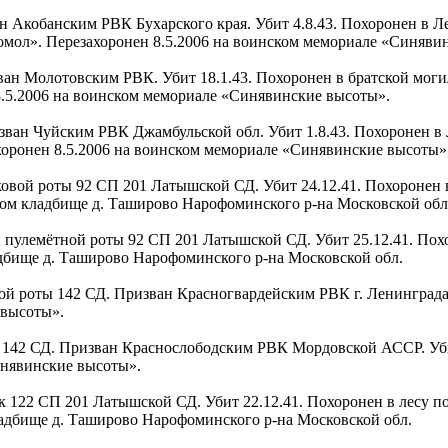
зван Акобанским РВК Бухарского края. Убит 4.8.43. Похоронен в Л
сомол». Перезахоронен 8.5.2006 на воинском мемориале «Синяви
ризван Молотовским РВК. Убит 18.1.43. Похоронен в братской мо
 8.5.2006 на воинском мемориале «Синявинские высоты».
Призван Чуйским РВК Джамбульской обл. Убит 1.8.43. Похоронен в
ахоронен 8.5.2006 на воинском мемориале «Синявинские высоты»
лковой роты 92 СП 201 Латышской СД. Убит 24.12.41. Похоронен 
инском кладбище д. Таширово Нарофоминского р-на Московской обл
2 пулемётной роты 92 СП 201 Латышской СД. Убит 25.12.41. По
адбище д. Таширово Нарофоминского р-на Московской обл.
овой роты 142 СД. Призван Красногвардейским РВК г. Ленинграда. 
 высоты».
нды 142 СД. Призван Краснослободским РВК Мордовской АССР. Уби
инявинские высоты».
чик 122 СП 201 Латышской СД. Убит 22.12.41. Похоронен в лесу 
ладбище д. Таширово Нарофоминского р-на Московской обл.