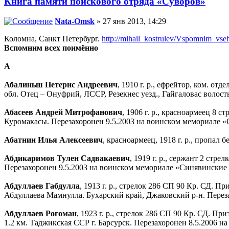
Книга памяти поискового отряда «Суворов»
Nata-Omsk
» 27 янв 2013, 14:29
Коломна, Санкт Петербург.
http://mihail_kostrulev/Vspomnim_vs
Вспомним всех поимённо
А
Абалиньш Петерис Андреевич
, 1910 г. р., ефрейтор, ком. 
обл. Отец – Онуфрий, ЛССР, Резекнес уезд., Гайгаловас воло
Абасеев Андрей Митрофанович
, 1906 г. р., красноармеец 8
Куромакасы. Перезахоронен 9.5.2003 на воинском мемориале 
Абатнин Илья Алексеевич
, красноармеец, 1918 г. р., пропал
Абдикаримов Тулен Садвакаевич
, 1919 г. р., сержант 2 стр
Перезахоронен 9.5.2003 на воинском мемориале «Синявинские
Абдуллаев Габдулла
, 1913 г. р., стрелок 286 СП 90 Кр. СД. 
Абдуллаева Мамнулла. Бухарский край, Джаковский р-н. Перез
Абдуллаев Рогоман
, 1923 г. р., стрелок 286 СП 90 Кр. СД. 
1.2 км. Таджикская ССР г. Барсурск. Перезахоронен 8.5.2006 