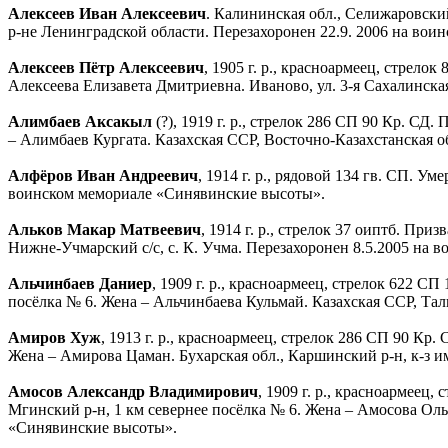
Алексеев Иван Алексеевич
. Калининская обл., Селижаровский 
р-не Ленинградской области. Перезахоронен 22.9. 2006 на во
Алексеев Пётр Алексеевич
, 1905 г. р., красноармеец, стрел
Алексеева Елизавета Дмитриевна. Иваново, ул. 3-я Сахалинска
Алимбаев Аксакыл
(?), 1919 г. р., стрелок 286 СП 90 Кр. СД
– Алимбаев Кургата. Казахская ССР, Восточно-Казахстанская об
Алфёров Иван Андреевич
, 1914 г. р., рядовой 134 гв. СП. У
воинском мемориале «Синявинские высоты».
Альков Макар Матвеевич
, 1914 г. р., стрелок 37 оиптб. П
Нижне-Учмарский с/с, с. К. Учма. Перезахоронен 8.5.2005 на
Альчинбаев Даниер
, 1909 г. р., красноармеец, стрелок 622 
посёлка № 6. Жена – Альчинбаева Кульмай. Казахская ССР, Тал
Амиров Хуж
, 1913 г. р., красноармеец, стрелок 286 СП 90 Кр
Жена – Амирова Цаман. Бухарская обл., Каршинский р-н, к-з и
Амосов Александр Владимирович
, 1909 г. р., красноармеец
Мгинский р-н, 1 км севернее посёлка № 6. Жена – Амосова Ольг
«Синявинские высоты».