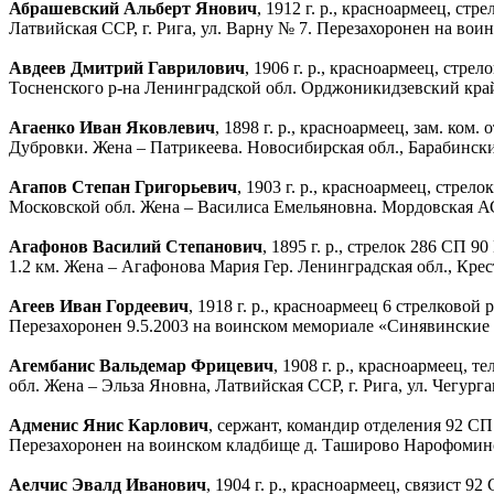
Абрашевский Альберт Янович
, 1912 г. р., красноармеец, с
Латвийская ССР, г. Рига, ул. Варну № 7. Перезахоронен на во
Авдеев Дмитрий Гаврилович
, 1906 г. р., красноармеец, стр
Тосненского р-на Ленинградской обл. Орджоникидзевский край
Агаенко Иван Яковлевич
, 1898 г. р., красноармеец, зам. к
Дубровки. Жена – Патрикеева. Новосибирская обл., Барабинск
Агапов Степан Григорьевич
, 1903 г. р., красноармеец, стре
Московской обл. Жена – Василиса Емельяновна. Мордовская АС
Агафонов Василий Степанович
, 1895 г. р., стрелок 286 СП
1.2 км. Жена – Агафонова Мария Гер. Ленинградская обл., Кре
Агеев Иван Гордеевич
, 1918 г. р., красноармеец 6 стрелково
Перезахоронен 9.5.2003 на воинском мемориале «Синявинские
Агембанис Вальдемар Фрицевич
, 1908 г. р., красноармеец,
обл. Жена – Эльза Яновна, Латвийская ССР, г. Рига, ул. Чегур
Адменис Янис Карлович
, сержант, командир отделения 92 С
Перезахоронен на воинском кладбище д. Таширово Нарофоминс
Аелчис Эвалд Иванович
, 1904 г. р., красноармеец, связист