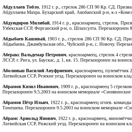
Абдуллаев Тобло
, 1912 г. р., стрелок 286 СП 90 Кр. СД. При
Абдуллаева Махра. Бухарский край, Акобанский р-н, к-з «Ком
Абдуюдиров Милибай
, 1914 г. р., красноармеец, стрелок. П
Узбекская ССР, Ферганский р-н, о. Шлахсулта. Перезахоронен
Абдыбаев Кашивай
, 1903 г. р., стрелок 286 СП 90 Кр. СД. 
Абдыбаева. Джамбульская обл., Чуйский р-н, с. Новочу. Перез
Аберакс Вальдемар Петрович
, красноармеец, стрелок 4 стре
ЛССР, г. Рига, ул. Баускас, д. 1, кв. 15. Перезахоронен на во
Аболиньш Василий Ануфриевич
, красноармеец, пулемётчик 
Латвийская ССР, Резекне уезд. Перезахоронен на воинском кл
Абрамов Кизил Иванович
, 1909 г. р., красноармеец 5 стрелк
Перезахоронен 9.5.2003 на воинском мемориале «Синявинские
Абрамов Пётр Ильич
, 1922 г. р., красноармеец огнев. кома
Тинешева. Перезахоронен 9.5.2003 на воинском мемориале «С
Абрамс Арнольд Янович
, 1922 г. р., красноармеец, миномёт
Латвийская ССР, Рижский уезд. Перезахоронен на воинском к