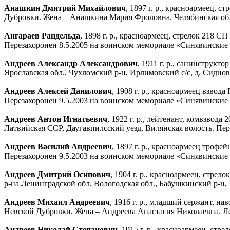
Анашкин Дмитрий Михайлович
, 1897 г. р., красноармеец, 
Дубровки. Жена – Анашкина Мария Фроловна. Челябинская обл.
Ангараев Рандельда
, 1898 г. р., красноармеец, стрелок 218
Перезахоронен 8.5.2005 на воинском мемориале «Синявинские
Андреев Александр Александрович
, 1911 г. р., санинструк
Ярославская обл., Чухломский р-н, Ирлимовский с/с, д. Сидно
Андреев Алексей Данилович
, 1908 г. р., красноармеец взво
Перезахоронен 9.5.2003 на воинском мемориале «Синявинские
Андреев Антон Игнатьевич
, 1922 г. р., лейтенант, комвзво
Латвийская ССР, Даугавпилсский уезд, Вилянская волость. Пер
Андреев Василий Андреевич
, 1897 г. р., красноармеец трофе
Перезахоронен 9.5.2003 на воинском мемориале «Синявинские
Андреев Дмитрий Осипович
, 1904 г. р., красноармеец, стре
р-на Ленинградской обл. Вологодская обл., Бабушкинский р-н,
Андреев Михаил Андреевич
, 1916 г. р., младший сержант, н
Невской Дубровки. Жена – Андреева Анастасия Николаевна. Ле
Андреев Николай Степанович
, 1915 г. р., красноармеец, ст