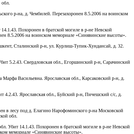
 обл.
ьского р-на, д. Чембилей. Перезахоронен 8.5.2006 на воинском
 14.1.43. Похоронен в братской могиле в р-не Невской
онен 8.5.2006 на воинском мемориале «Синявинские высоты».
ашкент, Сталинский р-н, ул. Курлиш-Тупик-Хундансай, д. 32.
Убит 5.2.43. Свердловская обл., Егоршинский р-н, Сарачинский
а Марфа Васильевна. Ярославская обл., Карсаковский р-н, д.
т 4.2.43. Ярославская обл., Буйский р-н, Пичешский с/с, д.
нен в лесу под д. Елагино Нарофоминского р-на Московской
кой обл.
обл. Убит 14.1.43. Похоронен в братской могиле в р-не Невской
инском мемориале «Синявинские высоты».