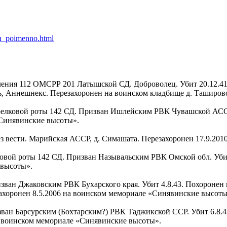
eh_poimenno.html
отделения 112 ОМСРР 201 Латышской СД. Доброволец. Убит 20.12.
сть, Аннешнекс. Перезахоронен на воинском кладбище д. Таширо
 стрелковой роты 142 СД. Призван Ишлейским РВК Чувашской АСС
«Синявинские высоты».
 без вести. Марийская АССР, д. Симашата. Перезахоронен 17.9.2
елковой роты 142 СД. Призван Называльским РВК Омской обл. Убит
 высоты».
Призван Джаковским РВК Бухарского края. Убит 4.8.43. Похоронен
ахоронен 8.5.2006 на воинском мемориале «Синявинские высоты
Призван Барсурским (Бохтарским?) РВК Таджикской ССР. Убит 6.8.
на воинском мемориале «Синявинские высоты».