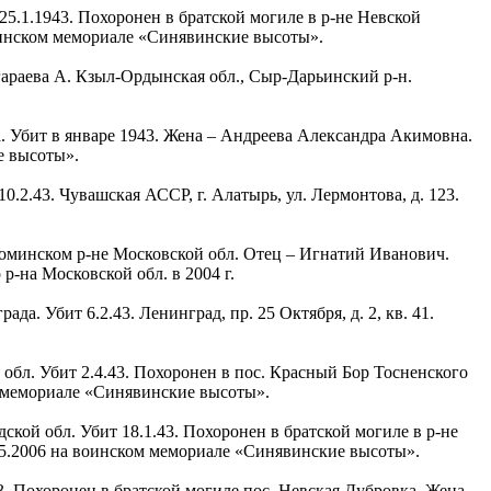
 25.1.1943. Похоронен в братской могиле в р-не Невской
воинском мемориале «Синявинские высоты».
нгараева А. Кзыл-Ордынская обл., Сыр-Дарьинский р-н.
а. Убит в январе 1943. Жена – Андреева Александра Акимовна.
е высоты».
.2.43. Чувашская АССР, г. Алатырь, ул. Лермонтова, д. 123.
офоминском р-не Московской обл. Отец – Игнатий Иванович.
-на Московской обл. в 2004 г.
а. Убит 6.2.43. Ленинград, пр. 25 Октября, д. 2, кв. 41.
 обл. Убит 2.4.43. Похоронен в пос. Красный Бор Тосненского
ом мемориале «Синявинские высоты».
ской обл. Убит 18.1.43. Похоронен в братской могиле в р-не
8.5.2006 на воинском мемориале «Синявинские высоты».
43. Похоронен в братской могиле пос. Невская Дубровка. Жена –