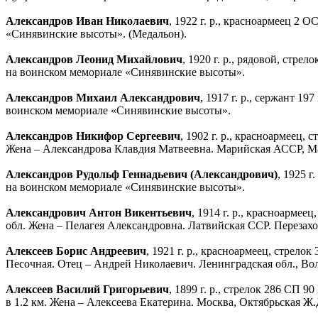
Александров Иван Николаевич
, 1922 г. р., красноармеец 2
«Синявинские высоты». (Медальон).
Александров Леонид Михайлович
, 1920 г. р., рядовой, стр
на воинском мемориале «Синявинские высоты».
Александров Михаил Александрович
, 1917 г. р., сержант 1
воинском мемориале «Синявинские высоты».
Александров Никифор Сергеевич
, 1902 г. р., красноармеец
Жена – Александрова Клавдия Матвеевна. Марийская АССР, Ма
Александров Рудольф Геннадьевич (Александрович)
, 1925 г
на воинском мемориале «Синявинские высоты».
Александрович Антон Викентьевич
, 1914 г. р., красноарме
обл. Жена – Пелагея Александровна. Латвийская ССР. Перезах
Алексеев Борис Андреевич
, 1921 г. р., красноармеец, стрел
Песочная. Отец – Андрей Николаевич. Ленинградская обл., Во
Алексеев Василий Григорьевич
, 1899 г. р., стрелок 286 СП
в 1.2 км. Жена – Алексеева Екатерина. Москва, Октябрьская Ж