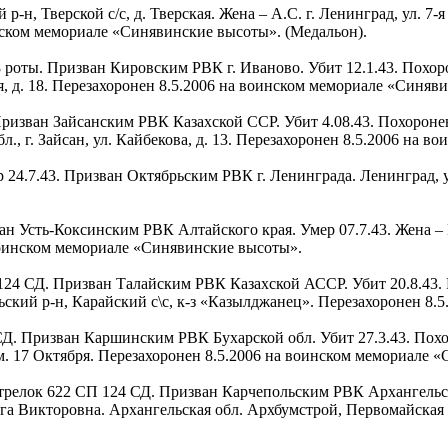
р-н, Тверской с/с, д. Тверская. Жена – А.С. г. Ленинград, ул. 7-я
инском мемориале «Синявинские высоты». (Медальон).
ок 8 роты. Призван Кировским РВК г. Иваново. Убит 12.1.43. Похо
я, д. 18. Перезахоронен 8.5.2006 на воинском мемориале «Синяв
. Призван Зайсанским РВК Казахской ССР. Убит 4.08.43. Похороне
л., г. Зайсан, ул. Кайбекова, д. 13. Перезахоронен 8.5.2006 на
мер 24.7.43. Призван Октябрьским РВК г. Ленинграда. Ленинград, у
ризван Усть-Коксинским РВК Алтайского края. Умер 07.7.43. Жена
 воинском мемориале «Синявинские высоты».
СП 124 СД. Призван Талайским РВК Казахской АССР. Убит 20.8.43.
ьский р-н, Карайский с\с, к-з «Казылджанец». Перезахоронен 8
. СД. Призван Каршинским РВК Бухарской обл. Убит 27.3.43. Похо
м. 17 Октября. Перезахоронен 8.5.2006 на воинском мемориале 
, стрелок 622 СП 124 СД. Призван Карчепольским РВК Архангельс
а Викторовна. Архангельская обл. Архбумстрой, Первомайская ул