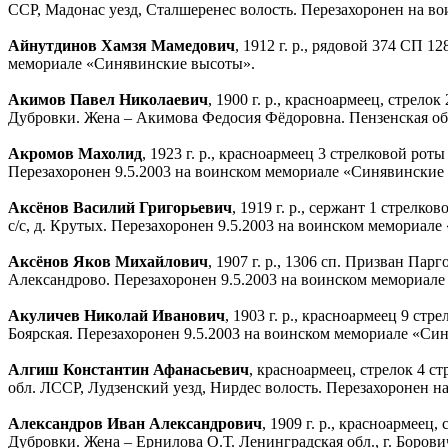
ССР, Мадонас уезд, Сталшеренес волость. Перезахоронен на в
Айнутдинов Хамзя Мамедович
, 1912 г. р., рядовой 374 СП 
мемориале «Синявинские высоты».
Акимов Павел Николаевич
, 1900 г. р., красноармеец, стрел
Дубровки. Жена – Акимова Федосия Фёдоровна. Пензенская обл
Акромов Махолид
, 1923 г. р., красноармеец 3 стрелковой ро
Перезахоронен 9.5.2003 на воинском мемориале «Синявинские
Аксёнов Василий Григорьевич
, 1919 г. р., сержант 1 стрел
с/с, д. Крутых. Перезахоронен 9.5.2003 на воинском мемориал
Аксёнов Яков Михайлович
, 1907 г. р., 1306 сп. Призван Па
Александрово. Перезахоронен 9.5.2003 на воинском мемориал
Акуличев Николай Иванович
, 1903 г. р., красноармеец 9 ст
Боярская. Перезахоронен 9.5.2003 на воинском мемориале «Си
Алгиш Константин Афанасьевич
, красноармеец, стрелок 4 
обл. ЛССР, Лудзенский уезд, Нирдес волость. Перезахоронен 
Александров Иван Александрович
, 1909 г. р., красноармее
Дубровки. Жена – Ернилова О.Т. Ленинградская обл., г. Борови