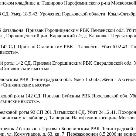
оинском кладбище д. Таширово Нарофоминского р-на Московской
128 СД. Умер 18.9.43. Уроженец Горьковской области, Кзыл-Октябр
ок 2 батальона. Призван Городищенским РВК Пензенской обл. Убит
., Городищенский р-н, Кардовский с/с, д. Кардовка. Перезахор
ты 142 СД. Призван Сталинским РВК г. Ташкента. Убит 6.02.43. Т
 высоты».
ковой роты 142 СД. Призван Егоршинским РВК Свердловской обл. 
е «Синявинские высоты».
рголовским РВК Ленинградской обл. Умер 15.6.43. Жена – Аксёнов
е «Синявинские высоты».
релковой роты 142 СД. Призван Буйским РВК Ярославской обл. Уби
нявинские высоты».
стрелковой роты 92 СП 201 Латышской СД. Убит 24.12.41. Похоро
на воинском кладбище д. Таширово Нарофоминского р-на Московс
ц, стрелок 2 батальона. Призван Боровичским РВК Ленинградской 
чи, ул. Коммунаров, д. 63, кв. 7. Перезахоронен 8.5.2006 на во