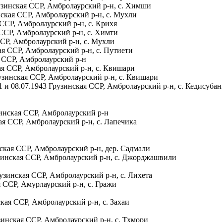
узинская ССР, Амбролаурский р-н, с. Химши
нская ССР, Амбролаурский р-н, с. Мухли
 ССР, Амбролаурский р-н, с. Крихя
 ССР, Амбролаурский р-н, с. Химти
ССР, Амбролаурский р-н, с. Мухли
ая ССР, Амбролаурский р-н, с. Путиети
я ССР, Амбролаурский р-н
ая ССР, Амбролаурский р-н, с. Квишари
узинская ССР, Амбролаурский р-н, с. Квишари
1 и 08.07.1943 Грузинская ССР, Амбролаурский р-н, с. Кедисубан
зинская ССР, Амбролаурский р-н
ая ССР, Амбролаурский р-н, с. Лапечика
ская ССР, Амбролаурский р-н, дер. Садмали
зинская ССР, Амбролаурский р-н, с. Джорджашвили
узинская ССР, Амбролаурский р-н, с. Лихета
 ССР, Амурлаурский р-н, с. Гражи
кая ССР, Амбролаурский р-н, с. Захаи
зинская ССР, Амбролаурский р-н, с. Тхмори