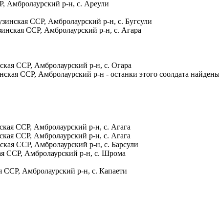
Р, Амбролаурский р-н, с. Ареули
узинская ССР, Амбролаурский р-н, с. Бугсули
зинская ССР, Амбролаурский р-н, с. Агара
ская ССР, Амбролаурский р-н, с. Огара
нская ССР, Амбролаурский р-н - останки этого соолдата найдены
ская ССР, Амбролаурский р-н, с. Агага
ская ССР, Амбролаурский р-н, с. Агага
ская ССР, Амбролаурский р-н, с. Барсули
кая ССР, Амбролаурский р-н, с. Шрома
я ССР, Амбролаурский р-н, с. Капаети