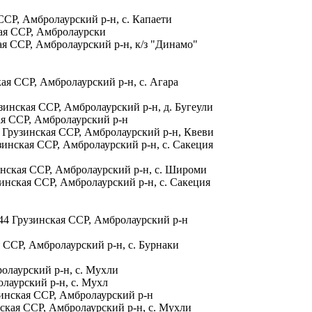
 ССР, Амбролаурский р-н, с. Капаети
кая ССР, Амбролаурски
ая ССР, Амбролаурский р-н, к/з "Динамо"
кая ССР, Амбролаурский р-н, с. Агара
зинская ССР, Амбролаурский р-н, д. Бугеули
ая ССР, Амбролаурский р-н
 Грузинская ССР, Амбролаурский р-н, Квеви
зинская ССР, Амбролаурский р-н, с. Сакеция
инская ССР, Амбролаурский р-н, с. Широми
зинская ССР, Амбролаурский р-н, с. Сакеция
44 Грузинская ССР, Амбролаурский р-н
 ССР, Амбролаурский р-н, с. Бурнаки
ролаурский р-н, с. Мухли
олаурский р-н, с. Мухл
зинская ССР, Амбролаурский р-н
нская ССР, Амбролаурский р-н, с. Мухли