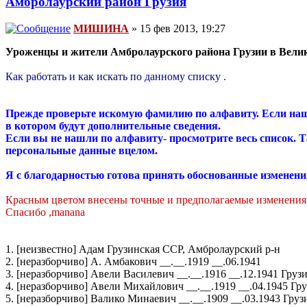
Амбролаурский район Грузия
МИШИНА
» 15 фев 2013, 19:27
Уроженцы и жители Амбролаурского района Грузии в Велик
Как работать и как искать по данному списку .
Прежде проверьте искомую фамилию по алфавиту. Если нашл
в котором будут дополнительные сведения.
Если вы не нашли по алфавиту- просмотрите весь список. Т
персональные данные вцелом.
Я с благодарностью готова принять обоснованные изменени
Красным цветом внесены точные и предполагаемые изменения в
Спасибо ,manana
1. [неизвестно] Адам Грузинская ССР, Амбролаурский р-н
2. [неразборчиво] А. Амбакович __.__.1919 __.06.1941
3. [неразборчиво] Авели Василевич __.__.1916 __.12.1941 Груз
4. [неразборчиво] Авели Михайлович __.__.1919 __.04.1945 Гр
5. [неразборчиво] Валико Минаевич __.__.1909 __.03.1943 Гру