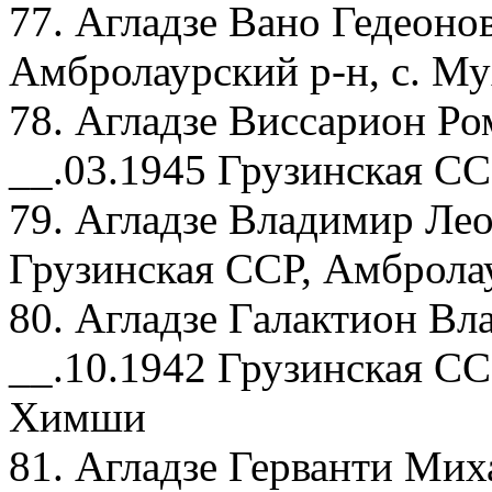
77. Агладзе Вано Гедеоно
Амбролаурский р-н, с. М
78. Агладзе Виссарион Ро
__.03.1945 Грузинская СС
79. Агладзе Владимир Лео
Грузинская ССР, Амбролау
80. Агладзе Галактион Вл
__.10.1942 Грузинская СС
Химши
81. Агладзе Герванти Мих