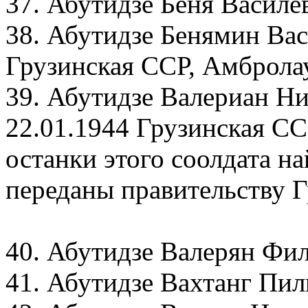
37. Абутидзе Беня Василе
38. Абутидзе Бенямин Вас
Грузинская ССР, Амбролау
39. Абутидзе Валериан Ни
22.01.1944 Грузинская СС
останки этого соолдата на
переданы правительству Г
40. Абутидзе Валерян Фил
41. Абутидзе Вахтанг Пил