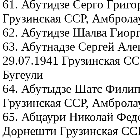
61. Абутидзе Серго Григо
Грузинская ССР, Амбролау
62. Абутидзе Шалва Гиорг
63. Абутнадзе Сергей Але
29.07.1941 Грузинская СС
Бугеули
64. Абутыдзе Шатс Филип
Грузинская ССР, Амброла
65. Абцаури Николай Федо
Дорнешти Грузинская ССР