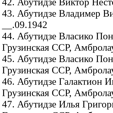
42. Абутидзе Виктор Нест
43. Абутидзе Владимер В
__.09.1942
44. Абутидзе Власико Пон
Грузинская ССР, Амбролау
45. Абутидзе Власико Пон
Грузинская ССР, Амбролау
46. Абутидзе Галактион И
Грузинская ССР, Амбролау
47. Абутидзе Илья Григор