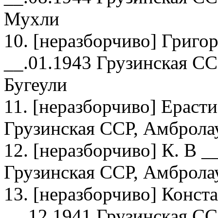
Мухли
10. [неразборчиво] Григо
__.01.1943 Грузинская СС
Бугеули
11. [неразборчиво] Ераст
Грузинская ССР, Амбролау
12. [неразборчиво] К. В _
Грузинская ССР, Амбролау
13. [неразборчиво] Конст
__.12.1941 Грузинская СС