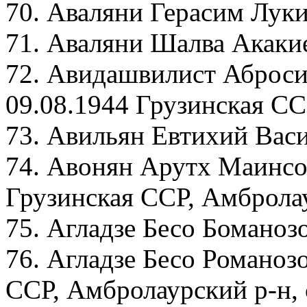
70. Аваляни Герасим Луки
71. Аваляни Шалва Акакие
72. Авидашвилист Аброси
09.08.1944 Грузинская СС
73. Авильян Евтихий Васи
74. Авонян Арутх Маинсов
Грузинская ССР, Амбролау
75. Агладзе Бесо Боманоз
76. Агладзе Бесо Романоз
ССР, Амбролаурский р-н,