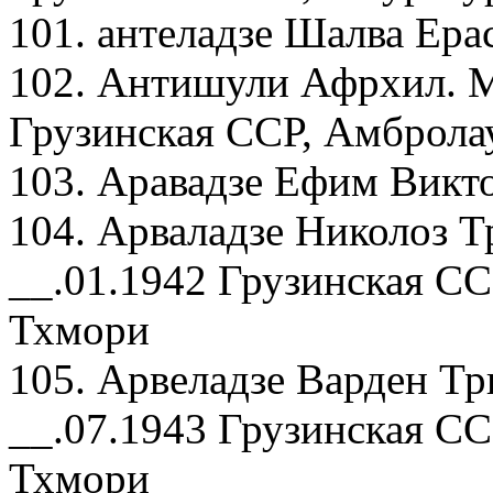
101. антеладзе Шалва Ера
102. Антишули Афрхил. М
Грузинская ССР, Амбролау
103. Аравадзе Ефим Викто
104. Арваладзе Николоз 
__.01.1942 Грузинская СС
Тхмори
105. Арвеладзе Варден Т
__.07.1943 Грузинская СС
Тхмори