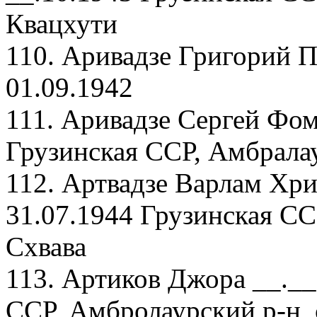
Квацхути
110. Аривадзе Григорий П
01.09.1942
111. Аривадзе Сергей Фом
Грузинская ССР, Амбрала
112. Артвадзе Варлам Хр
31.07.1944 Грузинская СС
Схвава
113. Артиков Джора __.__
ССР, Амбролаурский р-н, 