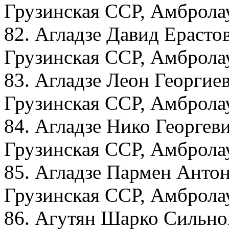
Грузинская ССР, Амбролау
82. Агладзе Давид Ерасто
Грузинская ССР, Амбролау
83. Агладзе Леон Георгие
Грузинская ССР, Амбролау
84. Агладзе Нико Георгеви
Грузинская ССР, Амбролау
85. Агладзе Пармен Антон
Грузинская ССР, Амбролау
86. Агутян Шарко Сильнов