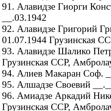
91. Алавидзе Гиорги Конс
__.03.1942
92. Алавидзе Григорий Гр
01.07.1944 Грузинская СС
93. Алавидзе Шалико Петр
Грузинская ССР, Амбролау
94. Алиев Макаран Соф. _
95. Алшадзе Своевий __._
96. Амиадзе Аркадий Нико
Грузинская ССР, Амбролау