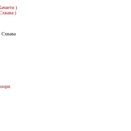
Качаети )
Схвава )
. Схвава
иори