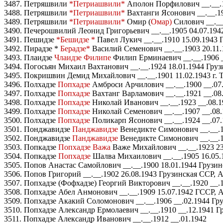
3487. Петряшвили
*Петриашвили*
Аполон Порфилович __.__.19
3488. Петряшвили
*Петриашвили*
Вахтанги Ясонович __.__.19
3489. Петряшвили
*Петриашвили*
Омир (
Омар)
Силович __.__.
3490. Печерошвилий Леонид Григорьевич __.__.1905 04.07.194
3491. Пешидзе
*Бешидзе *
Павел Лукич __.__.1910 15.09.1943 
3492. Пирадзе *
Берадзе*
Василий Семенович __.__.1903 20.11.
3493. Плаидзе
Члаидзе Филипе
Филип Ерминаевич __.__.1906 _
3494. Погосьян Михаил Вахтанович __.__.1924 18.01.1944 Груз
3495. Покришвин Демид Михайлович __.__.1901 11.02.1943 г.
3496. Полхадзе
Попхадзе
Амброси Арчилович __.__.1900 __.07.
3497. Полхадзе
Попхадзе
Вахтанг Варламович __.__.1921 __.08
3498. Полхадзе
Попхадзе
Николай Иванович __.__.1923 __.08.1
3499. Полхадзе
Попхадзе
Николай Семенович __.__.1907 __.08.
3500. Полхадзе
Попхадзе
Поликарп Ясонович __.__.1924 __.07.
3501. Понджавидзе
Панджавидзе
Венедикте Симонович __.__.1
3502. Понджавидзе
Панджавидзе
Венедикте Симонович __.__.1
3503. Попкадзе
Попхадзе Важа
Важе Михайлович __.__.1923 23
3504. Попкадзе
Попхадзе
Шалва Михаилович __.__.1905 16.05.
3505. Попов Анастас Самойлович __.__.1900 18.01.1944 Грузи
3506. Попов Григорий __.__.1902 26.08.1943 Грузинская ССР, 
3507. Попхадзе (Фофхадзе) Георгий Викторович __.__.1920 __.
3508. Попхадзе Абел Анмонович __.__.1909 15.07.1942 ГССР, 
3509. Попхадзе Акакий Соломонович __.__.1906 __.02.1944 Гру
3510. Попхадзе Александр Ермолаевич __.__.1910 __.12.1941 Г
3511. Попхадзе Александр Иванович __.__.1912 __.01.1942