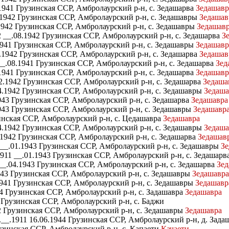
1941 Грузинская ССР, Амбролаурский р-н, с. Зедашарва
Зедашавр
1942 Грузинская ССР, Амбролаурский р-н, с. Зедашавры
Зедашав
1942 Грузинская ССР, Амбролаурский р-н, с. Зедашавры
Зедашав
 __.08.1942 Грузинская ССР, Амбролаурский р-н, с. Зедашарва
З
941 Грузинская ССР, Амбролаурский р-н, с. Зедашавры
Зедашавр
1942 Грузинская ССР, Амбролаурский р-н, с. Зедашарва
Зедашав
_.08.1941 Грузинская ССР, Амбролаурский р-н, с. Зедашарва
Зед
941 Грузинская ССР, Амбролаурский р-н, с. Зедашарва
Зедашавр
.1942 Грузинская ССР, Амбролаурский р-н, с. Зедашарва
Зедаша
.1942 Грузинская ССР, Амбролаурский р-н, с. Зедашавры
Зедаша
943 Грузинская ССР, Амбролаурский р-н, с. Зедашарва
Зедашавра
43 Грузинская ССР, Амбролаурский р-н, с. Зедашавры
Зедашавр
нская ССР, Амбролаурский р-н, с. Цедашавра
Зедашавра
4.1942 Грузинская ССР, Амбролаурский р-н, с. Зедашавры
Зедаша
1942 Грузинская ССР, Амбролаурский р-н, с. Зедашарва
Зедашав
__.01.1943 Грузинская ССР, Амбролаурский р-н, с. Зедашавры
Зе
911 __.01.1943 Грузинская ССР, Амбролаурский р-н, с. Зедашарв
__.04.1943 Грузинская ССР, Амбролаурский р-н, с. Зедашарва
Зед
943 Грузинская ССР, Амбролаурский р-н, с. Зедашавры
Зедашавра
941 Грузинская ССР, Амбролаурский р-н, с. Зедашавры
Зедашавр
4 Грузинская ССР, Амбролаурский р-н, с. Задашавра
Зедашавра
 Грузинская ССР, Амбролаурский р-н, с. Баджи
2 Грузинская ССР, Амбролаурский р-н, с. Зедашавры
Зедашавра
.__.1911 16.06.1944 Грузинская ССР, Амбролаурский р-н, д. Зад
узинская ССР, Амбролаурский р-н, с. Капаети
Качаети