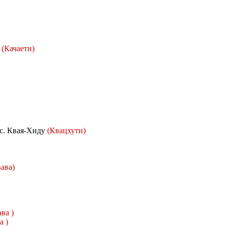
и
(Качаети)
 с. Квая-Хиду
(Квацхути)
ава)
ва )
а )