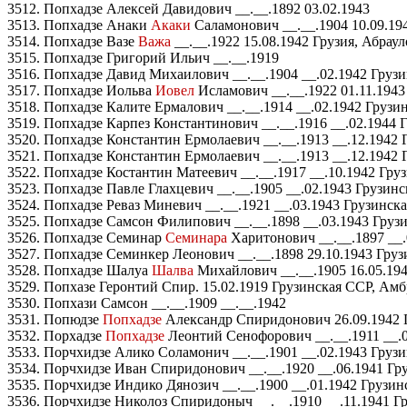
3512. Попхадзе Алексей Давидович __.__.1892 03.02.1943
3513. Попхадзе Анаки
Акаки
Саламонович __.__.1904 10.09.19
3514. Попхадзе Вазе
Важа
__.__.1922 15.08.1942 Грузия, Абрау
3515. Попхадзе Григорий Ильич __.__.1919
3516. Попхадзе Давид Михаилович __.__.1904 __.02.1942 Грузи
3517. Попхадзе Иольва
Иовел
Исламович __.__.1922 01.11.194
3518. Попхадзе Калите Ермалович __.__.1914 __.02.1942 Грузи
3519. Попхадзе Карпез Константинович __.__.1916 __.02.1944 
3520. Попхадзе Константин Ермолаевич __.__.1913 __.12.1942
3521. Попхадзе Константин Ермолаевич __.__.1913 __.12.1942
3522. Попхадзе Костантин Матеевич __.__.1917 __.10.1942 Гру
3523. Попхадзе Павле Глахцевич __.__.1905 __.02.1943 Грузинс
3524. Попхадзе Реваз Миневич __.__.1921 __.03.1943 Грузинск
3525. Попхадзе Самсон Филипович __.__.1898 __.03.1943 Груз
3526. Попхадзе Семинар
Семинара
Харитонович __.__.1897 __.
3527. Попхадзе Семинкер Леонович __.__.1898 29.10.1943 Гру
3528. Попхадзе Шалуа
Шалва
Михайлович __.__.1905 16.05.194
3529. Попхазе Геронтий Спир. 15.02.1919 Грузинская ССР, Амб
3530. Попхази Самсон __.__.1909 __.__.1942
3531. Попюдзе
Попхадзе
Александр Спиридонович 26.09.1942 Г
3532. Порхадзе
Попхадзе
Леонтий Сенофорович __.__.1911 __.0
3533. Порчхидзе Алико Соламонич __.__.1901 __.02.1943 Грузи
3534. Порчхидзе Иван Спиридонович __.__.1920 __.06.1941 Гру
3535. Порчхидзе Индико Дянозич __.__.1900 __.01.1942 Грузин
3536. Порчхидзе Николоз Спиридоныч __.__.1910 __.11.1941 Гр