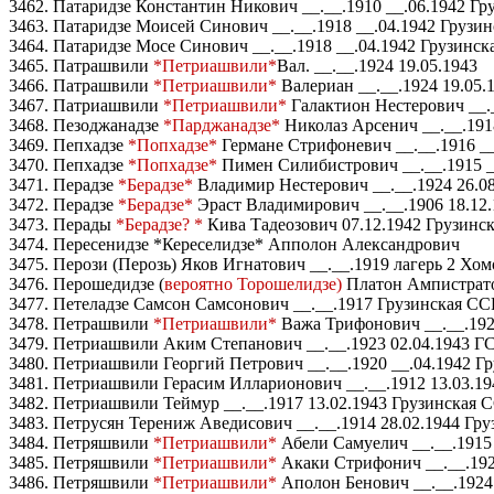
3462. Патаридзе Константин Никович __.__.1910 __.06.1942 Гр
3463. Патаридзе Моисей Синович __.__.1918 __.04.1942 Грузин
3464. Патаридзе Мосе Синович __.__.1918 __.04.1942 Грузинск
3465. Патрашвили
*Петриашвили*
Вал. __.__.1924 19.05.1943
3466. Патрашвили
*Петриашвили*
Валериан __.__.1924 19.05.
3467. Патриашвили
*Петриашвили*
Галактион Нестерович __._
3468. Пезоджанадзе
*Парджанадзе*
Николаз Арсенич __.__.1918
3469. Пепхадзе
*Попхадзе*
Германе Стрифоневич __.__.1916 __
3470. Пепхадзе
*Попхадзе*
Пимен Силибистрович __.__.1915 __
3471. Перадзе
*Берадзе*
Владимир Нестерович __.__.1924 26.08
3472. Перадзе
*Берадзе*
Эраст Владимирович __.__.1906 18.12.
3473. Перады
*Берадзе? *
Кива Тадеозович 07.12.1942 Грузинск
3474. Пересенидзе *Кереселидзе* Апполон Александрович
3475. Перози (Перозь) Яков Игнатович __.__.1919 лагерь 2 Хо
3476. Перошедидзе (
вероятно Торошелидзе)
Платон Ампистратов
3477. Петеладзе Самсон Самсонович __.__.1917 Грузинская СС
3478. Петрашвили
*Петриашвили*
Важа Трифонович __.__.192
3479. Петриашвили Аким Степанович __.__.1923 02.04.1943 Г
3480. Петриашвили Георгий Петрович __.__.1920 __.04.1942 Гр
3481. Петриашвили Герасим Илларионович __.__.1912 13.03.19
3482. Петриашвили Теймур __.__.1917 13.02.1943 Грузинская 
3483. Петрусян Терениж Аведисович __.__.1914 28.02.1944 Груз
3484. Петряшвили
*Петриашвили*
Абели Самуелич __.__.1915 
3485. Петряшвили
*Петриашвили*
Акаки Стрифонич __.__.1922
3486. Петряшвили
*Петриашвили*
Аполон Бенович __.__.1924 