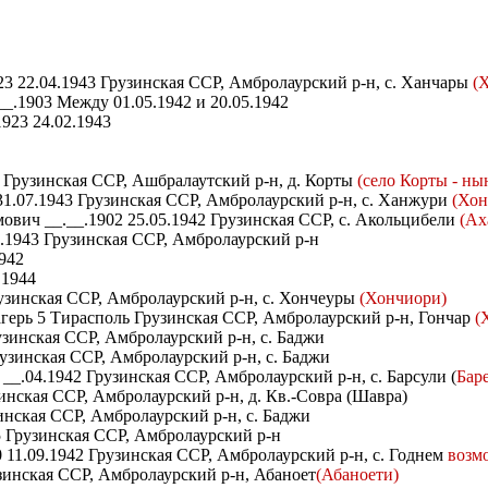
3 22.04.1943 Грузинская ССР, Амбролаурский р-н, с. Ханчары
(
_.1903 Между 01.05.1942 и 20.05.1942
923 24.02.1943
 Грузинская ССР, Ашбралаутский р-н, д. Корты
(село Корты - ны
31.07.1943 Грузинская ССР, Амбролаурский р-н, с. Ханжури
(Хон
вич __.__.1902 25.05.1942 Грузинская ССР, с. Акольцибели
(Ах
.1943 Грузинская ССР, Амбролаурский р-н
942
.1944
зинская ССР, Амбролаурский р-н, с. Хончеуры
(Хончиори)
герь 5 Тирасполь Грузинская ССР, Амбролаурский р-н, Гончар
(
узинская ССР, Амбролаурский р-н, с. Баджи
узинская ССР, Амбролаурский р-н, с. Баджи
_.04.1942 Грузинская ССР, Амбролаурский р-н, с. Барсули (
Бар
инская ССР, Амбролаурский р-н, д. Кв.-Совра (Шавра)
инская ССР, Амбролаурский р-н, с. Баджи
5 Грузинская ССР, Амбролаурский р-н
 11.09.1942 Грузинская ССР, Амбролаурский р-н, с. Годнем
возм
зинская ССР, Амбролаурский р-н, Абаноет
(Абаноети)