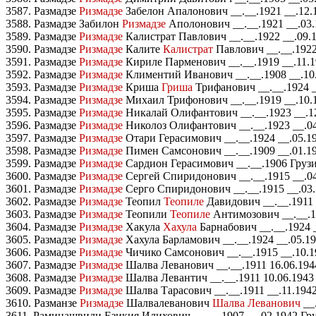
3587. Размадзе
Ризмадзе
Забелон Апалонович __.__.1921 __.12.
3588. Размадзе Забилон
Ризмадзе
Аполонович __.__.1921 __.03.
3589. Размадзе
Ризмадзе
Калистрат Павлович __.__.1922 __.09.
3590. Размадзе
Ризмадзе
Калите
Калистрат
Павлович __.__.1922
3591. Размадзе
Ризмадзе
Кириле Парменович __.__.1919 __.11.1
3592. Размадзе
Ризмадзе
Климентий Иванович __.__.1908 __.10.
3593. Размадзе
Ризмадзе
Криша
Гриша
Трифанович __.__.1924 _
3594. Размадзе
Ризмадзе
Михаил Трифонович __.__.1919 __.10.1
3595. Размадзе
Ризмадзе
Никалай Олифантович __.__.1923 __.12
3596. Размадзе
Ризмадзе
Николоз Олифантович __.__.1923 __.04
3597. Размадзе
Ризмадзе
Отари Герасимович __.__.1924 __.05.1
3598. Размадзе
Ризмадзе
Пимен Самсонович __.__.1909 __.01.19
3599. Размадзе
Ризмадзе
Сардион Герасимович __.__.1906 Грузи
3600. Размадзе
Ризмадзе
Сергей Спиридонович __.__.1915 __.0
3601. Размадзе
Ризмадзе
Серго Спиридонович __.__.1915 __.03.
3602. Размадзе
Ризмадзе
Теопил
Теопиле
Давидович __.__.1911 
3603. Размадзе
Ризмадзе
Теопили
Теопиле
Антимозович __.__.1
3604. Размадзе
Ризмадзе
Хакула
Хахула
Барнабович __.__.1924 
3605. Размадзе
Ризмадзе
Хахула Барламович __.__.1924 __.05.1
3606. Размадзе
Ризмадзе
Чичико Самсонович __.__.1915 __.10.1
3607. Размадзе
Ризмадзе
Шалва Леванович __.__.1911 16.06.194
3608. Размадзе
Ризмадзе
Шалва Левантич __.__.1911 10.06.1943
3609. Размадзе
Ризмадзе
Шалва Тарасович __.__.1911 __.11.194
3610. Разманзе
Ризмадзе
Шалвалеванович
Шалва Леванович
__
3611. Раминашвили Езикия Илихович __.__.1907 __.02.1942 Гр