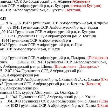
узинская ССР, Амбролаурский р-н, Абаноет
(Абаноети)
ская ССР, Амбролаурский р-н, с. Бугеури(
возможно Бугеули)
ая ССР, Амбролаурский р-н, с. Бугеули
( Бугеули)
1943
_.1916 __.02.1942 Грузинская ССР, Амбролаурский р-н, Качреб
 __.09.1941 Грузинская ССР, Амбролаурский р-н, с. Баджи
.09.1941 Грузинская ССР, Амбролаурский р-н, с. Бугеули
.11.1941 Грузинская ССР, Амбролаурский р-н, с. Бугеули
.1944 Грузинская ССР, Амбролаурский р-н
1942 Грузинская ССР, Амбролаурский р-н, с. Цахи
ая ССР, Амбролаурский р-н, с. Цахи
мород Грузинская ССР, Амбролаурский р-н, Патарова
(Патараони)
ич __.__.1919 26.06.1941 Грузинская ССР, Амбролаурский р-н,
Р, Амбролаурский р-н, д. Швова
(Шрома ныне - Джварисас)
5 12.07.1944 Грузинская ССР, Амбролаурский р-н
ССР, Амбролаурский р-н
узинская ССР, Амбролаурский р-н, Схвавский с/с, с. Схваво
(Схв
45 Грузинская ССР, Амбролаурский р-н, с. Качасты
(Качаети)
ССР, Амбролаурский р-н
инская ССР, курорт Абастушан, ул. Октябрь, 6
__.11.1941 Грузинская ССР, Амбролаурский р-н, с. Хвава
 __.04.1943 Грузинская ССР, Амбролаурский р-н, с. Хвава
(Схва
__.08.1942 Грузинская ССР, Амбролаурский р-н, с. Хвава
(Схвав