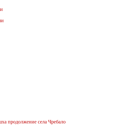
ри
ли
ха продолжение села Чребало