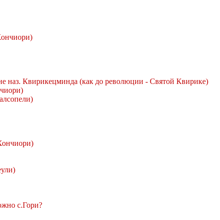
Хончиори)
не наз. Квирикецминда (как до революции - Святой Квирике)
чиори)
алсопели)
Хончиори)
еули)
ожно с.Гори?