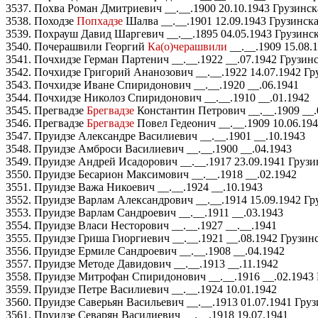
3537. Похва Роман Дмитриевич __.__.1900 20.10.1943 Грузинск
3538. Походзе
Попхадзе
Шалва __.__.1901 12.09.1943 Грузинска
3539. Похрауш Давид Шаргевич __.__.1895 04.05.1943 Грузинс
3540. Почерашвили Георгий
Ка(о)черашвили
__.__.1909 15.08.
3541. Почхидзе Герман Партенич __.__.1922 __.07.1942 Грузин
3542. Почхидзе Григорий Ананозович __.__.1922 14.07.1942 Г
3543. Почхидзе Иване Спиридонович __.__.1920 __.06.1941
3544. Почхидзе Николоз Спиридонович __.__.1910 __.01.1942
3545. Прегвадзе
Брегвадзе
Константин Петрович __.__.1909 __.
3546. Прегвадзе
Брегвадзе
Повел Гедеонич __.__.1909 10.06.19
3547. Пруидзе Александре Василиевич __.__.1901 __.10.1943
3548. Пруидзе Амброси Василиевич __.__.1900 __.04.1943
3549. Пруидзе Андрей Исадорович __.__.1917 23.09.1941 Груз
3550. Пруидзе Бесарион Максимович __.__.1918 __.02.1942
3551. Пруидзе Важа Никоевич __.__.1924 __.10.1943
3552. Пруидзе Варлам Александрович __.__.1914 15.09.1942 Г
3553. Пруидзе Варлам Сандроевич __.__.1911 __.03.1943
3554. Пруидзе Власи Несторович __.__.1927 __.__.1941
3555. Пруидзе Гриша Гиоргиевич __.__.1921 __.08.1942 Грузи
3556. Пруидзе Ермиле Сандроевич __.__.1908 __.04.1942
3557. Пруидзе Методе Давидович __.__.1913 __.11.1942
3558. Пруидзе Митрофан Спиридонович __.__.1916 __.02.1943 
3559. Пруидзе Петре Василиевич __.__.1924 10.01.1942
3560. Пруидзе Саверьян Васильевич __.__.1913 01.07.1941 Гру
3561. Пруидзе Севарян Василиевич __.__.1918 19.07.1941