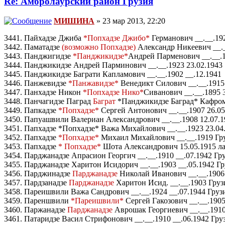
Re: Амбролаурский район Грузия
МИШИНА
» 23 мар 2013, 22:20
3441. Пайхадзе Джиба
*Попхадзе Джибо*
Германович __.__.192
3442. Паматадзе
(возможно Попхадзе)
Александр Никеевич __._
3443. Панджигидзе
*Панджикидзе*
Андрей Парменович __.__.1
3444. Панджикидзе Андрей Парминович __.__.1923 23.02.1943
3445. Панджикидзе Баграти Капламович __.__.1902 __.12.1941
3446. Панжевидзе
*Панжавидзе*
Венедикт Силович __.__.1915
3447. Панхадзе Никон
*Попхадзе Нико*
Сиванович __.__.1895 
3448. Панчагидзе Паград
Баграт
*Панджикидзе Баград* Кафромо
3449. Папкадзе
*Попхадзе*
Сергей Антонович __.__.1907 26.05
3450. Папуашвили Валериан Александрович __.__.1908 12.07.1
3451. Папхадзе *Попхадзе* Важа Михайлович __.__.1923 23.04
3452. Папхадзе
*Попхадзе*
Михаил Михайлович __.__.1919 Гру
3453. Папхадзе
* Попхадзе*
Шота Александрович 15.05.1915 ла
3454. Парджанадзе Апрасион Георгич __.__.1910 __.07.1942 Гр
3455. Парджанадзе Харитон Исидорич __.__.1903 __.05.1942 Гр
3456. Парджинадзе
Парджанадзе
Николай Иванович __.__.1906 _
3457. Пардзанадзе
Парджанадзе
Харитон Исид. __.__.1903 Груз
3458. Пареишвили Важа Сандрович __.__.1924 __.07.1944 Груз
3459. Пареншвили
*Пареишвили*
Сергей Гакозович __.__.190
3460. Паржанадзе
Парджанадзе
Аврошак Георгиевич __.__.1910
3461. Патаридзе Васил Стрифонович __.__.1910 __.06.1942 Гру