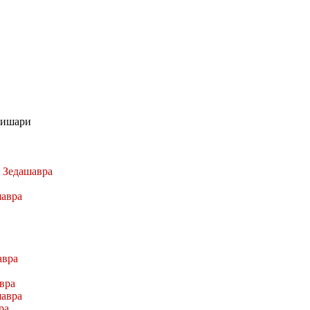
вишари
а
Зедашавра
авра
авра
вра
авра
ра