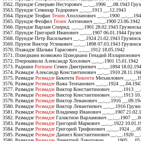
3562. Пруидзе Северьян Несторович __.__.1906 __.08.1943 Гру
3563. Пруидзе Семинар Тедорович __.__.1913 __.12.1943
3564. Пруидзе Теофан
Теоин
Аполланович __.__.1900 __.__.19
3565. Пруидзе Феофил
Теоин
Антонович __.__.1900 23.06.1942
3566. Прундзе Варлам Спирид. __.__.1901 28.02.1943 Грузинс
3567. Прундзе Григорий Иванович __.__.1907 06.01.1944 Груз
3568. Прундзе Петр Васильевич __.__.1924 21.02.1943 Грузинс
3569. Прунзе Виктор Угликович __.__.1898 07.03.1943 Грузинск
3570. Пхакадзе Шальва Тарасович __.__.1912 18.05.1942
3571. Пхведиани возможно Цхведиани Генадий Илларионович __
3572. Пчерошвили Александр Хохлович __.__.1901 15.01.1942
3573. Радиани
Ратиани
Семен Дмитриевич __.__.1894 18.02.194
3574. Размадзе Александр Константинович __.__.1910 28.11.19
3575. Размадзе
Ризмадзе
Бикенти
Викенти
Михаилович __.__.19
3576. Размадзе
Ризмадзе
Важа Теопанович __.__.1924 __.04.194
3577. Размадзе
Ризмадзе
Виктор Константинович __.__.1913 __.
3578. Размадзе
Ризмадзе
Виктор Константинович __.__.1913 10.
3579. Размадзе
Ризмадзе
Виктор Леванович __.__.1916 __.09.19
3580. Размадзе
Ризмадзе
Виктор Левантиевич __.__.1916 Грузин
3581. Размадзе
Ризмадзе
Владимир Иванович __.__.1907 21.02.
3582. Размадзе
Ризмадзе
Галактион Варламович __.__.1907 __.0
3583. Размадзе
Ризмадзе
Григорий Маркович __.__.1922 10.01.1
3584. Размадзе
Ризмадзе
Григорий Трифонович __.__.1924 __.09
3585. Размадзе
Ризмадзе
Даниел Константинович __.__.1920 __.
3586. Размадзе
Ризмадзе
Димитрий Давитович __.__.1905 __.05.