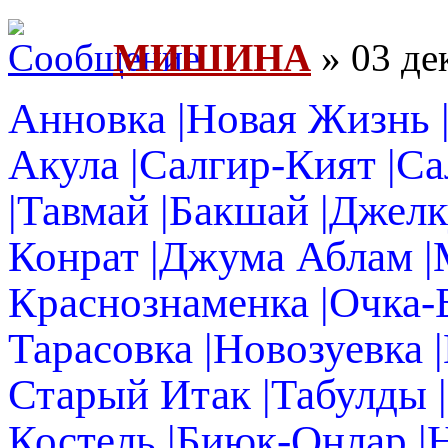
МИШИНА
» 03 де
Анновка |Новая Жизнь |
Акула |Салгир-Кият |С
|Тавмай |Бакшай |Джел
Конрат |Джума Аблам |
Краснознаменка |Очка-Б
Тарасовка |Новозуевка 
Старый Итак |Табулды 
Костель |Биюк-Онлар |